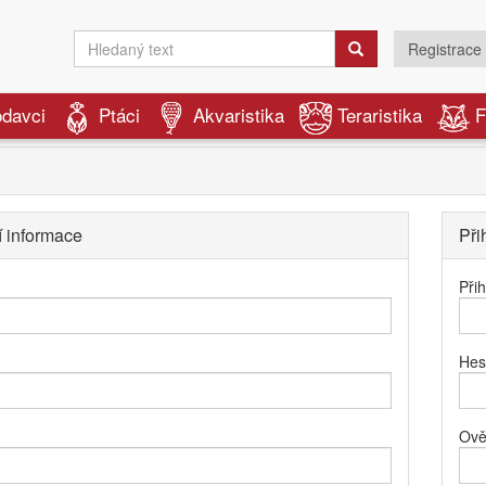
Registrace
odavci
Ptáci
Akvaristika
Teraristika
F
í informace
Při
Při
Hes
Ově