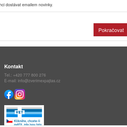
hci dostávat emailem novinky.
Pokračovat
Kontakt
Tel.:
+420 777 800 276
E-mail:
info@zverimexpajtas.cz