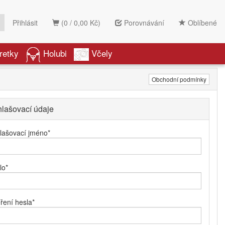
Přihlásit
(0 / 0,00 Kč)
Porovnávání
Oblíbené
retky
Holubi
Včely
Obchodní podmínky
hlašovací údaje
hlašovací jméno
*
lo
*
ření hesla
*