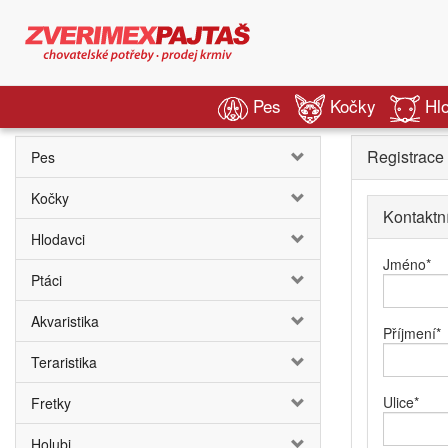
Pes
Kočky
Hl
Registrace
Pes
Kočky
Kontaktn
Hlodavci
Jméno
*
Ptáci
Akvaristika
Příjmení
*
Teraristika
Ulice
*
Fretky
Holubi