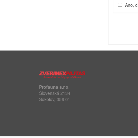
Ano, c
Profauna s.r.o.
Slovenská 2134
Sokolov, 356 01