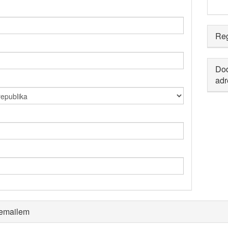
Reg
Dod
adr
 emailem