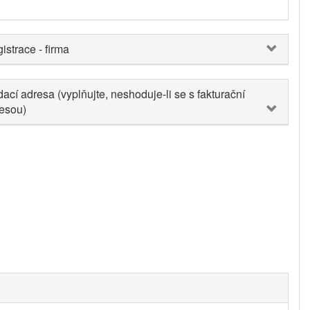
istrace - firma
ací adresa (vyplňujte, neshoduje-li se s fakturační
esou)