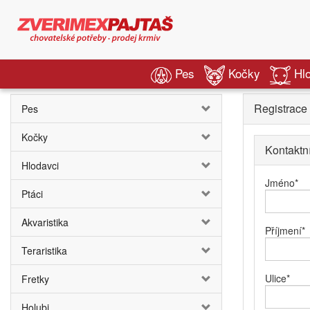
Pes
Kočky
Hl
Registrace
Pes
Kočky
Kontaktn
Hlodavci
Jméno
*
Ptáci
Akvaristika
Příjmení
*
Teraristika
Ulice
*
Fretky
Holubi