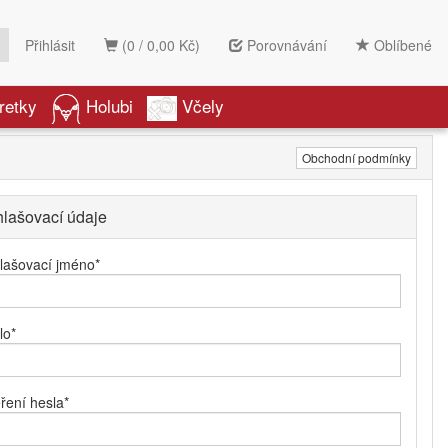
Přihlásit
(0 / 0,00 Kč)
Porovnávání
Oblíbené
retky
Holubi
Včely
Obchodní podmínky
hlašovací údaje
hlašovací jméno
*
lo
*
ření hesla
*