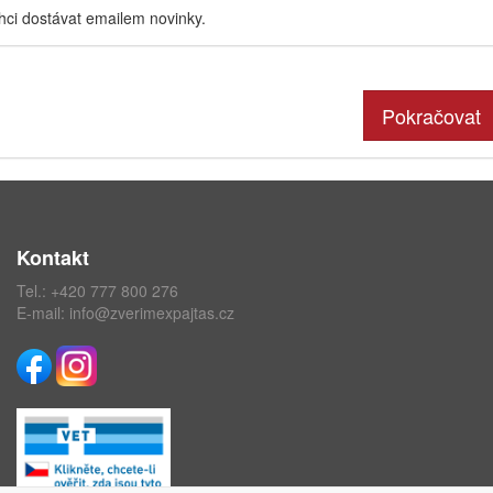
hci dostávat emailem novinky.
Pokračovat
Kontakt
Tel.:
+420 777 800 276
E-mail:
info@zverimexpajtas.cz