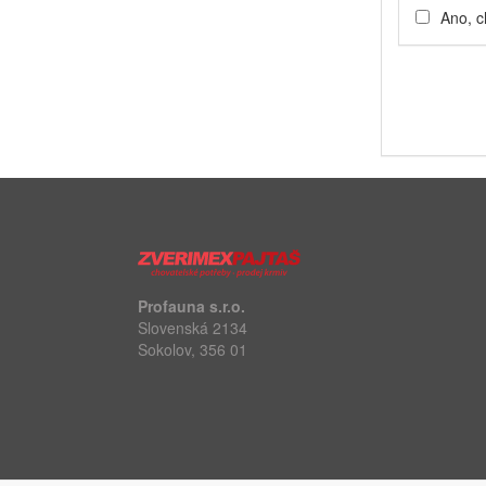
Ano, c
Profauna s.r.o.
Slovenská 2134
Sokolov, 356 01