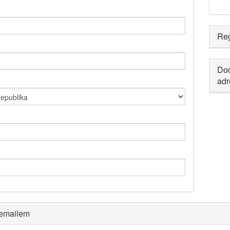
Reg
Dod
adr
 emailem