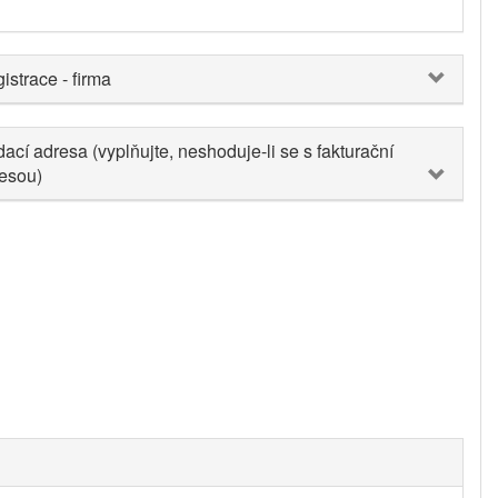
istrace - firma
ací adresa (vyplňujte, neshoduje-li se s fakturační
esou)