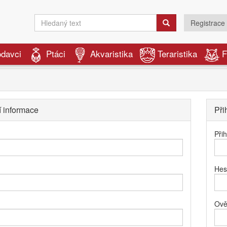
Registrace
odavci
Ptáci
Akvaristika
Teraristika
F
í informace
Při
Při
Hes
Ově