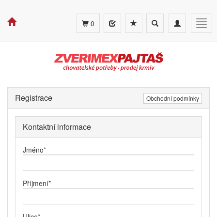
Toggle
Toggle
Togg
0
search
navigation
navig
Registrace
Obchodní podmínky
Kontaktní informace
Jméno
*
Příjmení
*
Ulice
*