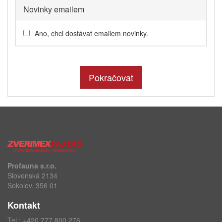
Novinky emailem
Ano, chci dostávat emailem novinky.
Pokračovat
Profauna s.r.o.
Slovenská 2134
Sokolov, 356 01
Kontakt
Tel.:
+420 777 800 276