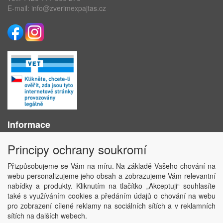
E-mail:
info@zverimexpajtas.cz
Informace
O nás
Principy ochrany soukromí
Obchodní podmínky
Ochrana osobních údajů
Přizpůsobujeme se Vám na míru. Na základě Vašeho chování na
Kontakt
webu personalizujeme jeho obsah a zobrazujeme Vám relevantní
Losování účtenek
nabídky a produkty. Kliknutím na tlačítko „Akceptuji“ souhlasíte
Aktuality
také s využíváním cookies a předáním údajů o chování na webu
Nastavení soukromí
pro zobrazení cílené reklamy na sociálních sítích a v reklamních
sítích na dalších webech.