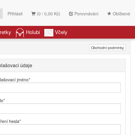
Přihlásit
(0 / 0,00 Kč)
Porovnávání
Oblíbené
retky
Holubi
Včely
Obchodní podmínky
hlašovací údaje
hlašovací jméno
*
lo
*
ření hesla
*