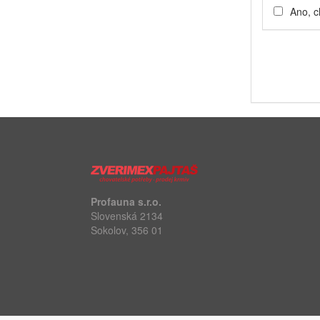
Ano, c
Profauna s.r.o.
Slovenská 2134
Sokolov, 356 01