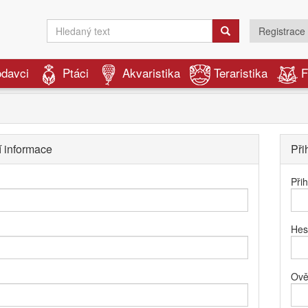
Registrace
odavci
Ptáci
Akvaristika
Teraristika
F
í informace
Při
Při
Hes
Ově