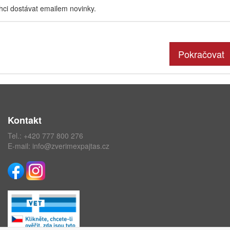
hci dostávat emailem novinky.
Pokračovat
Kontakt
Tel.:
+420 777 800 276
E-mail:
info@zverimexpajtas.cz