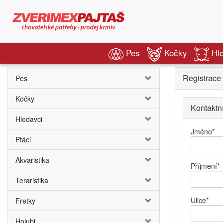
Pes
Kočky
Hl
Registrace
Pes
Kočky
Kontaktn
Hlodavci
Jméno
*
Ptáci
Akvaristika
Příjmení
*
Teraristika
Ulice
*
Fretky
Holubi