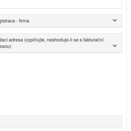
istrace - firma
ací adresa (vyplňujte, neshoduje-li se s fakturační
esou)