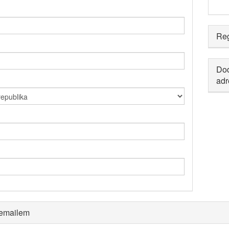
Reg
Dod
adr
 emailem