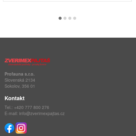
Profauna s.r.o.
Slovenská 2134
Sokolov, 356 01
Kontakt
Tel.:
+420 777 800 276
E-mail:
info@zverimexpajtas.cz