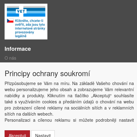
Informace
O nás
Obchodní podmínky
Ochrana osobních údajů
Principy ochrany soukromí
Kontakt
Losování účtenek
Přizpůsobujeme se Vám na míru. Na základě Vašeho chování na
Aktuality
webu personalizujeme jeho obsah a zobrazujeme Vám relevantní
Nastavení soukromí
nabídky a produkty. Kliknutím na tlačítko „Akceptuji“ souhlasíte
také s využíváním cookies a předáním údajů o chování na webu
pro zobrazení cílené reklamy na sociálních sítích a v reklamních
Copyright © ABRA Software a.s. 2020
sítích na dalších webech.
Personalizaci a cílenou reklamu si můžete podrobněji nastavit
nebo kdykoli vypnout po kliknutí na tlačítko „Nastavit“.
Akceptuji
Nastavit