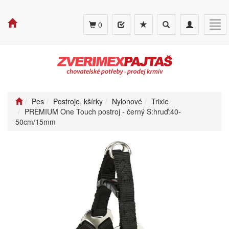
Toggle
Toggle
Tog
0
search
navigation
navi
Pes
Postroje, kšírky
Nylonové
Trixie
PREMIUM One Touch postroj - černý S:hruď:40-
50cm/15mm