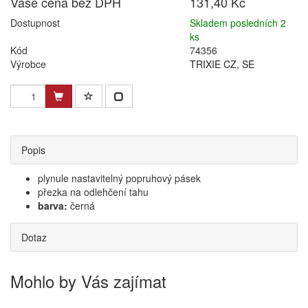
Vaše cena bez DPH
131,40 Kč
Dostupnost
Skladem posledních 2
ks
Kód
74356
Výrobce
TRIXIE CZ, SE
Popis
plynule nastavitelný popruhový pásek
přezka na odlehčení tahu
barva:
černá
Dotaz
Mohlo by Vás zajímat