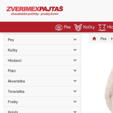
Pes
Kočky
Hl
Pes
H
Pes
Kočky
Hlodavci
Ptáci
Akvaristika
Teraristika
Fretky
Holubi