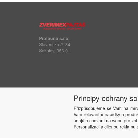
Profauna s.r.o.
Slovenská 2134
Sokolov, 356 01
Principy ochrany s
Přizpůsobujeme se Vám na míru
Vám relevantní nabídky a produkt
údajů o chování na webu pro zobr
Personalizaci a cílenou reklamu s