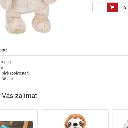
otaz
ro psa
em
:
plyš (polyester)
:
38 cm
 Vás zajímat