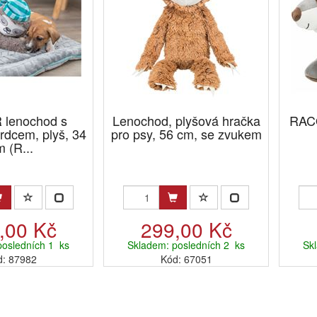
 lenochod s
Lenochod, plyšová hračka
RACO
rdcem, plyš, 34
pro psy, 56 cm, se zvukem
 (R...
,00 Kč
299,00 Kč
posledních 1 ks
Skladem: posledních 2 ks
Sk
d: 87982
Kód: 67051