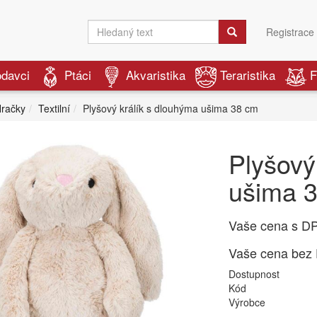
Registrace
odavci
Ptáci
Akvaristika
Teraristika
F
račky
Textilní
Plyšový králík s dlouhýma ušima 38 cm
Plyšový
ušima 
Vaše cena s D
Vaše cena bez
Dostupnost
Kód
Výrobce