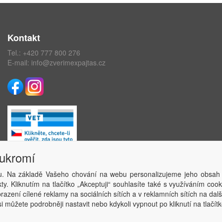
Kontakt
Tel.:
+420 777 800 276
E-mail:
info@zverimexpajtas.cz
oukromí
. Na základě Vašeho chování na webu personalizujeme jeho obsah
Copyright © ABRA Software a.s. 2020
y. Kliknutím na tlačítko „Akceptuji“ souhlasíte také s využíváním coo
azení cílené reklamy na sociálních sítích a v reklamních sítích na dal
i můžete podrobněji nastavit nebo kdykoli vypnout po kliknutí na tlačítk