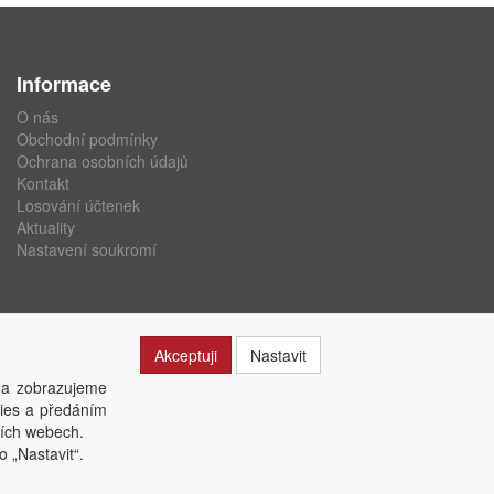
Informace
O nás
Obchodní podmínky
Ochrana osobních údajů
Kontakt
Losování účtenek
Aktuality
Nastavení soukromí
Akceptuji
Nastavit
 a zobrazujeme
kies a předáním
ších webech.
o „Nastavit“.