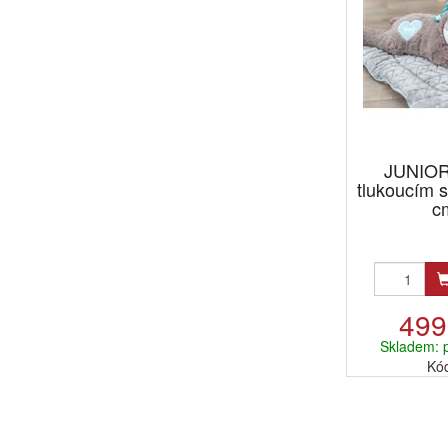
JUNIOR
tlukoucím s
cm
499
Skladem: 
Kó