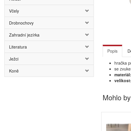
Včely
Drobnochovy
Zahradní jezírka
Literatura
Popis
D
Ježci
hračka p
se zvuk
Koně
materiál
velikost
Mohlo by