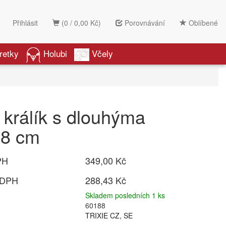
Přihlásit
(0 / 0,00 Kč)
Porovnávání
Oblíbené
retky
Holubi
Včely
 králík s dlouhýma
38 cm
PH
349,00 Kč
 DPH
288,43 Kč
Skladem posledních 1 ks
60188
TRIXIE CZ, SE