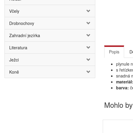
Včely
Drobnochovy
Zahradní jezírka
Literatura
Popis
D
Ježci
plynule 
s řetízk
Koně
snadná m
materiál
barva:
č
Mohlo by