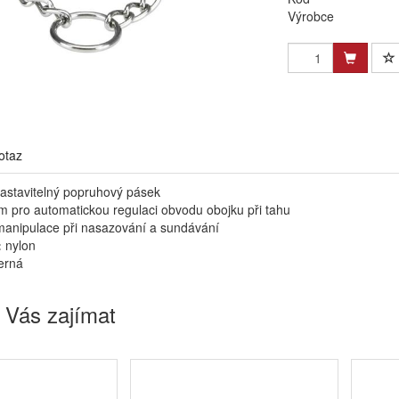
Výrobce
otaz
nastavitelný popruhový pásek
em pro automatickou regulaci obvodu obojku při tahu
anipulace při nasazování a sundávání
:
nylon
erná
 Vás zajímat