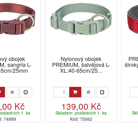
ový obojek
Nylonový obojek
PRE
, sangria L-
PREMIUM, šalvějová L-
širok
65cm/25mm
XL:40-65cm/25...
,00 Kč
139,00 Kč
posledních 1 ks
Skladem: posledních 1 ks
Sk
d: 74889
Kód: 75062