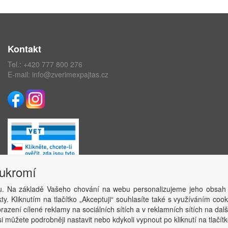
Kontakt
Tel.:
+420 777 800 276
E-mail:
info@zverimexpajtas.cz
oukromí
. Na základě Vašeho chování na webu personalizujeme jeho obsah
Copyright © ABRA Software a.s. 2020
y. Kliknutím na tlačítko „Akceptuji“ souhlasíte také s využíváním coo
azení cílené reklamy na sociálních sítích a v reklamních sítích na dal
i můžete podrobněji nastavit nebo kdykoli vypnout po kliknutí na tlačítk