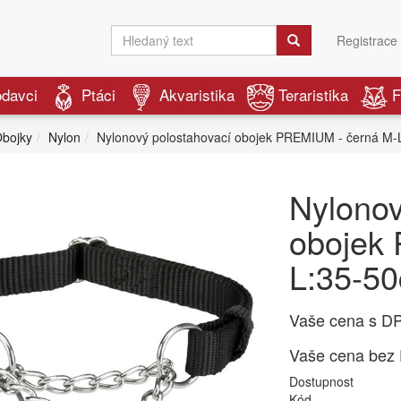
Registrace
odavci
Ptáci
Akvaristika
Teraristika
F
bojky
Nylon
Nylonový polostahovací obojek PREMIUM - černá M
Nylonov
obojek
L:35-5
Vaše cena s D
Vaše cena bez
Dostupnost
Kód