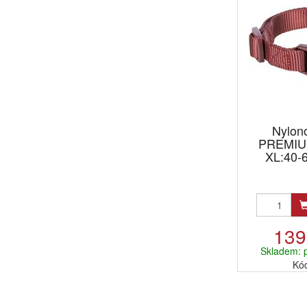
Nylon
PREMIUM
XL:40-
139
Skladem: 
Kó