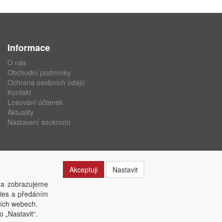
Informace
O nás
Obchodní podmínky
Ochrana osobních údajů
Kontakt
Losování účtenek
Aktuality
Nastavení soukromí
Akceptuji
Nastavit
 a zobrazujeme
kies a předáním
ších webech.
o „Nastavit“.