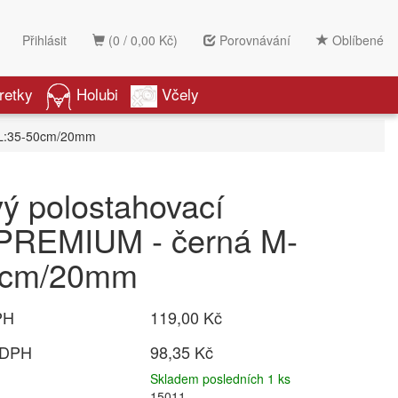
Přihlásit
(0 / 0,00 Kč)
Porovnávání
Oblíbené
retky
Holubi
Včely
-L:35-50cm/20mm
ý polostahovací
 PREMIUM - černá M-
0cm/20mm
PH
119,00 Kč
 DPH
98,35 Kč
Skladem posledních 1 ks
15011