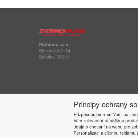
Profauna s.r.o.
Slovenská 2134
Sokolov, 356 01
Principy ochrany s
Přizpůsobujeme se Vám na míru
Vám relevantní nabídky a produkt
údajů o chování na webu pro zobr
Personalizaci a cílenou reklamu s