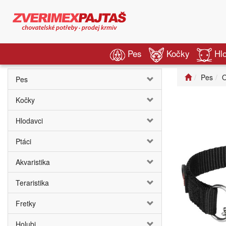
Pes
Kočky
Hl
Pes
O
Pes
Kočky
Hlodavci
Ptáci
Akvaristika
Teraristika
Fretky
Holubi