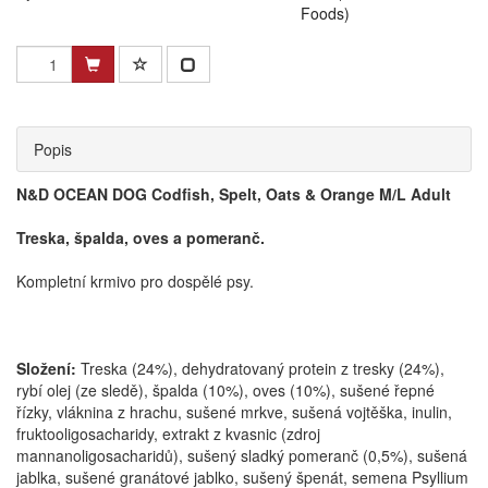
Foods)
Popis
N&D OCEAN DOG Codfish, Spelt, Oats & Orange M/L Adult
Treska, š
palda, oves
a
pomeranč.
Kompletní krmivo pro dospělé psy.
Složení:
Treska (24%), dehydratovaný protein z tresky (24%),
rybí olej (ze sledě), špalda (10%), oves (10%), sušené řepné
řízky, vláknina z hrachu, sušené mrkve, sušená vojtěška, inulin,
fruktooligosacharidy, extrakt z kvasnic (zdroj
mannanoligosacharidů), sušený sladký pomeranč (0,5%), sušená
jablka, sušené granátové jablko, sušený špenát, semena Psyllium