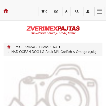
Toggle
Toggle
Tog
0
search
navigation
navi
Pes
Krmivo
Suché
N&D
N&D OCEAN DOG LG Adult M/L Codfish & Orange 2,5kg