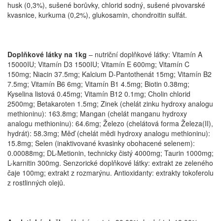
husk (0,3%), sušené borůvky, chlorid sodný, sušené pivovarské
kvasnice, kurkuma (0,2%), glukosamin, chondroitin sulfát.
Doplňkové látky na 1kg
– nutriční doplňkové látky: Vitamín A
15000IU; Vitamín D3 1500IU; Vitamín E 600mg; Vitamín C
150mg; Niacin 37.5mg; Kalcium D-Pantothenát 15mg; Vitamín B2
7.5mg; Vitamín B6 6mg; Vitamín B1 4.5mg; Biotin 0.38mg;
Kyselina listová 0.45mg; Vitamín B12 0.1mg; Cholin chlorid
2500mg; Betakaroten 1.5mg; Zinek (chelát zinku hydroxy analogu
methioninu): 163.8mg; Mangan (chelát manganu hydroxy
analogu methioninu): 64.6mg; Železo (chelátová forma Železa(II),
hydrát): 58.3mg; Měď (chelát mědi hydroxy analogu methioninu):
15.8mg; Selen (inaktivované kvasinky obohacené selenem):
0.00088mg; DL-Metionin, technicky čistý 4000mg; Taurin 1000mg;
L-karnitin 300mg. Senzorické doplňkové látky: extrakt ze zeleného
čaje 100mg; extrakt z rozmarýnu. Antioxidanty: extrakty tokoferolu
z rostlinných olejů.