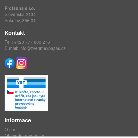
Profauna s.r.o.
Slovenská 2134
Sokolov, 356 01
Kontakt
Tel.:
+420 777 800 276
E-mail:
info@zverimexpajtas.cz
Informace
O nás
Obchodní podmínky