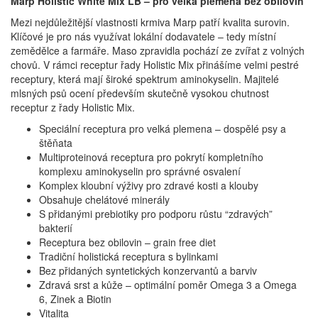
Marp Holistic White Mix LB – pro velká plemena bez obilovin
Mezi nejdůležitější vlastnosti krmiva Marp patří kvalita surovin.
Klíčové je pro nás využívat lokální dodavatele – tedy místní
zemědělce a farmáře. Maso zpravidla pochází ze zvířat z volných
chovů. V rámci receptur řady Holistic Mix přinášíme velmi pestré
receptury, která mají široké spektrum aminokyselin. Majitelé
mlsných psů ocení především skutečně vysokou chutnost
receptur z řady Holistic Mix.
Speciální receptura pro velká plemena – dospělé psy a
štěňata
Multiproteinová receptura pro pokrytí kompletního
komplexu aminokyselin pro správné osvalení
Komplex kloubní výživy pro zdravé kosti a klouby
Obsahuje chelátové minerály
S přidanými prebiotiky pro podporu růstu “zdravých”
bakterií
Receptura bez obilovin – grain free diet
Tradiční holistická receptura s bylinkami
Bez přidaných syntetických konzervantů a barviv
Zdravá srst a kůže – optimální poměr Omega 3 a Omega
6, Zinek a Biotin
Vitalita