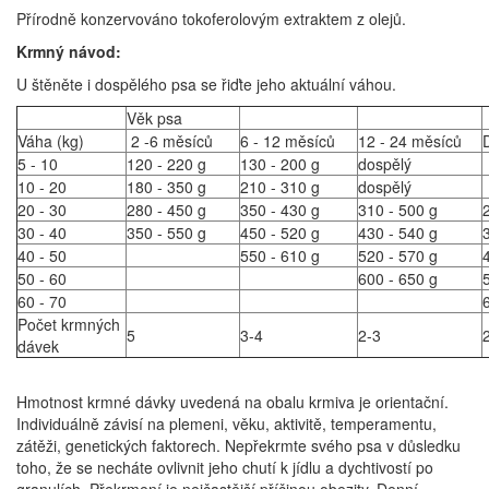
Přírodně konzervováno tokoferolovým extraktem z olejů.
Krmný návod:
U štěněte i dospělého psa se řiďte jeho aktuální váhou.
Věk psa
Váha (kg)
2 -6 měsíců
6 - 12 měsíců
12 - 24 měsíců
5 - 10
120 - 220 g
130 - 200 g
dospělý
10 - 20
180 - 350 g
210 - 310 g
dospělý
20 - 30
280 - 450 g
350 - 430 g
310 - 500 g
30 - 40
350 - 550 g
450 - 520 g
430 - 540 g
40 - 50
550 - 610 g
520 - 570 g
50 - 60
600 - 650 g
60 - 70
Počet krmných
5
3-4
2-3
dávek
Hmotnost krmné dávky uvedená na obalu krmiva je orientační.
Individuálně závisí na plemeni, věku, aktivitě, temperamentu,
zátěži, genetických faktorech. Nepřekrmte svého psa v důsledku
toho, že se necháte ovlivnit jeho chutí k jídlu a dychtivostí po