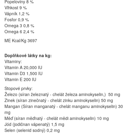
Popeloviny 8 %
Vlhkost 9 %
Vápník 1,2 %
Fosfor 0,9 %
Omega 3 0,8 %
Omega 6 2,4 %
ME Kcal/Kg 3697
Doplňkové látky na kg:
Vitaminy:
Vitamin A 20,000 IU
Vitamin D3 1,500 IU
Vitamin E 200 IU
Stopové prvky:
Železo (síran železnatý - chelát železa aminokyselin,) 50 mg
Zinek (síran zinečnatý - chelát zinku aminokyselin) 50 mg
Mangan (Síran manganatý - chelát manganu aminokyselin) 30
mg
Měď (síran měďnatý - chelát mědi aminokyselin) 10 mg
Jód (jodičnan vápenatý) 1,5 mg
Selen (selenid sodný) 0,2 mg