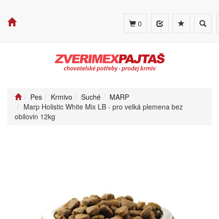
Toggl
0
searc
Pes
Krmivo
Suché
MARP
Marp Holistic White Mix LB - pro velká plemena bez
obilovin 12kg