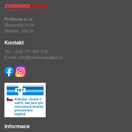
Profauna s.r.o.
Slovenská 2134
Sokolov, 356 01
Kontakt
Tel.:
+420 777 800 276
E-mail:
info@zverimexpajtas.cz
Informace