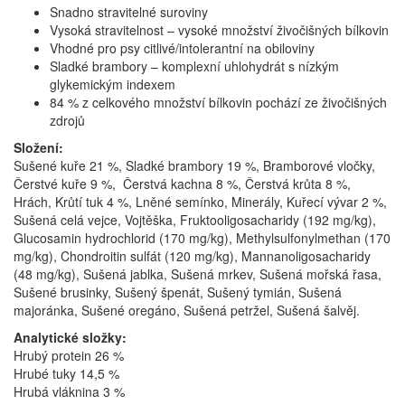
Snadno stravitelné suroviny
Vysoká stravitelnost – vysoké množství živočišných bílkovin
Vhodné pro psy citlivé/intolerantní na obiloviny
Sladké brambory – komplexní uhlohydrát s nízkým
glykemickým indexem
84 % z celkového množství bílkovin pochází ze živočišných
zdrojů
Složení:
Sušené kuře 21 %, Sladké brambory 19 %, Bramborové vločky,
Čerstvé kuře 9 %, Čerstvá kachna 8 %, Čerstvá krůta 8 %,
Hrách, Krůtí tuk 4 %, Lněné semínko, Minerály, Kuřecí vývar 2 %,
Sušená celá vejce, Vojtěška, Fruktooligosacharidy (192 mg/kg),
Glucosamin hydrochlorid (170 mg/kg), Methylsulfonylmethan (170
mg/kg), Chondroitin sulfát (120 mg/kg), Mannanoligosacharidy
(48 mg/kg), Sušená jablka, Sušená mrkev, Sušená mořská řasa,
Sušené brusinky, Sušený špenát, Sušený tymián, Sušená
majoránka, Sušené oregáno, Sušená petržel, Sušená šalvěj.
Analytické složky:
Hrubý protein 26 %
Hrubé tuky 14,5 %
Hrubá vláknina 3 %