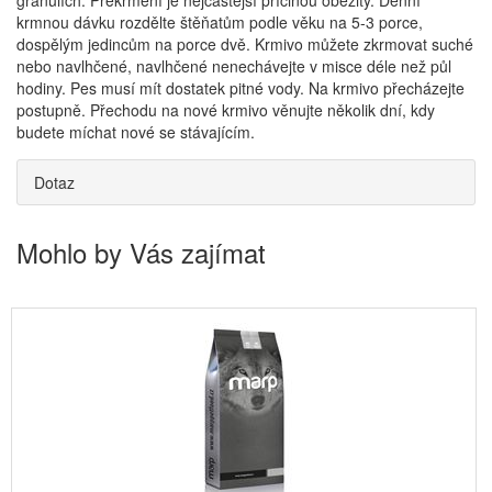
granulích. Překrmení je nejčastější příčinou obezity. Denní
krmnou dávku rozdělte štěňatům podle věku na 5-3 porce,
dospělým jedincům na porce dvě. Krmivo můžete zkrmovat suché
nebo navlhčené, navlhčené nenechávejte v misce déle než půl
hodiny. Pes musí mít dostatek pitné vody. Na krmivo přecházejte
postupně. Přechodu na nové krmivo věnujte několik dní, kdy
budete míchat nové se stávajícím.
Dotaz
Mohlo by Vás zajímat