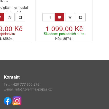
II. ...
digitální termostat
dové chovatele
9,00 Kč
1 099,00 Kč
bjednávku
Skladem: posledních 1 ks
d: 85894
Kód: 85741
Kontakt
Tel.:
+420 777 800 276
E-mail:
info@zverimexpajtas.cz