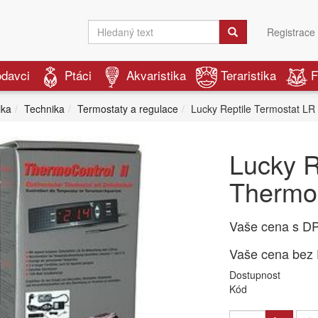
Registrace
odavci
Ptáci
Akvaristika
Teraristika
F
ika
Technika
Termostaty a regulace
Lucky Reptile Termostat LR 
Lucky R
Thermo 
Vaše cena s D
Vaše cena bez
Dostupnost
Kód