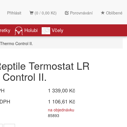
Přihlásit
(0 / 0,00 Kč)
Porovnávání
Oblíbené
retky
Holubi
Včely
Thermo Control II.
eptile Termostat LR
Control II.
PH
1 339,00 Kč
 DPH
1 106,61 Kč
na objednávku
85893