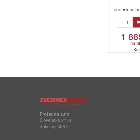
profesionální 
pro oprav
1 88
na o
Kó
Profauna s.r.o.
Slovenská 2134
Sokolov, 356 01