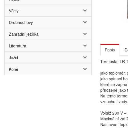
Včely
Drobnochovy
Zahradní jezírka
Literatura
Popis
D
Ježci
Termostat LR T
Koně
jako teploměr, 
jako spínací ho
které se zapne
přirozeně jako 
Na tento termo
vzduchu i vody.
Voltáž 230 V –
Maximální zatí
Nastavení teplo