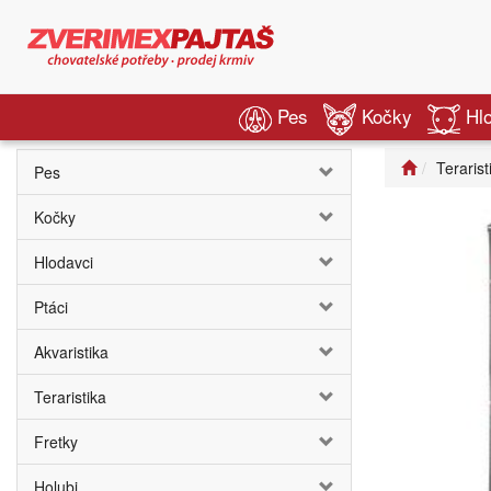
Pes
Kočky
Hl
Terarist
Pes
Kočky
Hlodavci
Ptáci
Akvaristika
Teraristika
Fretky
Holubi