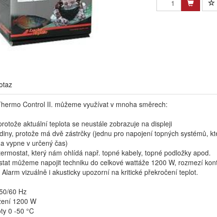
otaz
hermo Control II. můžeme využívat v mnoha směrech:
protože aktuální teplota se neustále zobrazuje na displeji
diny, protože má dvě zástrčky (jednu pro napojení topných systémů, kt
 a vypne v určený čas)
termostat, který nám ohlídá např. topné kabely, topné podložky apod.
stat můžeme napojit techniku do celkové wattáže 1200 W, rozmezí kontr
 Alarm vizuálně i akusticky upozorní na kritické překročení teplot.
 50/60 Hz
žení 1200 W
ty 0 -50 °C