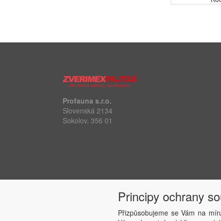
Profauna s.r.o.
Slovenská 2134
Sokolov, 356 01
Principy ochrany s
Přizpůsobujeme se Vám na míru