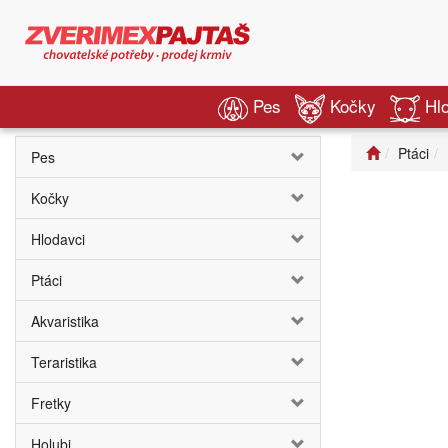
Pes
Kočky
Hl
Ptáci
Pes
Kočky
Hlodavci
Ptáci
Akvaristika
Teraristika
Fretky
Holubi