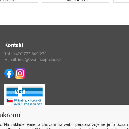
Kontakt
Tel.:
+420 777 800 276
E-mail:
info@zverimexpajtas.cz
oukromí
. Na základě Vašeho chování na webu personalizujeme jeho obsah