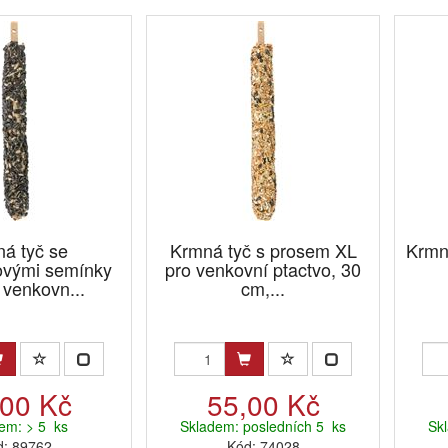
á tyč se
Krmná tyč s prosem XL
Krmná
ovými semínky
pro venkovní ptactvo, 30
 venkovn...
cm,...
,00 Kč
55,00 Kč
em: > 5 ks
Skladem: posledních 5 ks
Sk
d: 89762
Kód: 74028