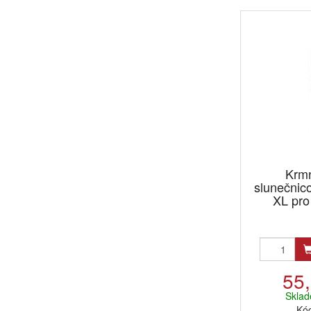
Krmn
slunečnic
XL pro
55
Sklad
Kó