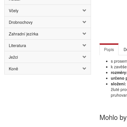
Včely
Drobnochovy
Zahradní jezírka
Literatura
Popis
D
Ježci
s prose
k zavěše
Koně
rozměry
určeno 
složení:
žluté pr
pruhovan
Mohlo by