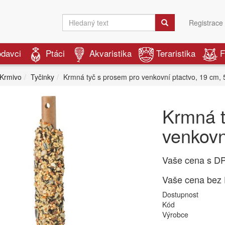
Registrace
odavci
Ptáci
Akvaristika
Teraristika
F
Krmivo
Tyčinky
Krmná tyč s prosem pro venkovní ptactvo, 19 cm, 
Krmná t
venkovn
Vaše cena s D
Vaše cena bez
Dostupnost
Kód
Výrobce