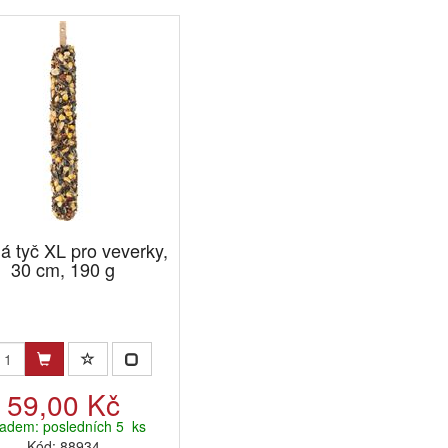
 tyč XL pro veverky,
30 cm, 190 g
59,00 Kč
ladem: posledních 5 ks
Kód: 88934