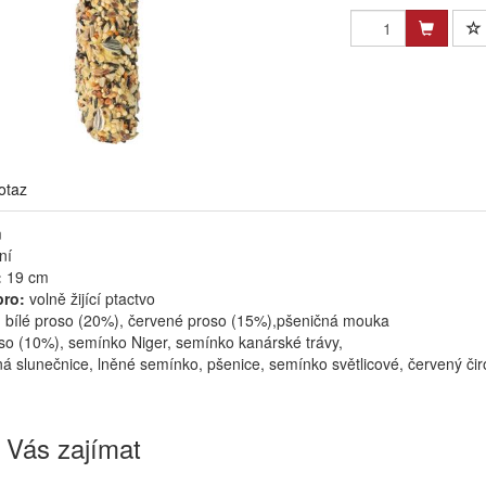
otaz
m
ní
:
19 cm
pro:
volně žijící ptactvo
bílé proso (20%), červené proso (15%),pšeničná mouka
oso (10%), semínko Niger, semínko kanárské trávy,
á slunečnice, lněné semínko, pšenice, semínko světlicové, červený čirok
 Vás zajímat