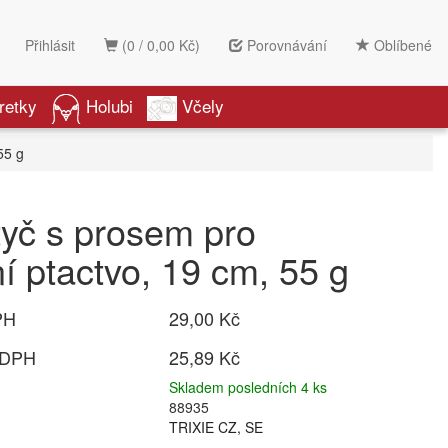
Přihlásit
(0 / 0,00 Kč)
Porovnávání
Oblíbené
retky
Holubi
Včely
55 g
yč s prosem pro
í ptactvo, 19 cm, 55 g
PH
29,00 Kč
 DPH
25,89 Kč
Skladem posledních 4 ks
88935
TRIXIE CZ, SE