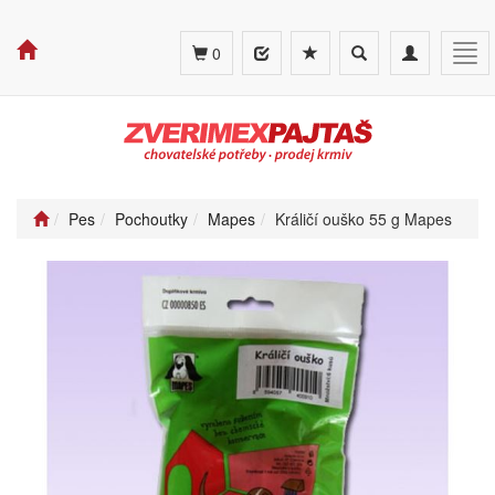
Toggle
Toggle
Tog
0
search
navigation
navi
Pes
Pochoutky
Mapes
Králičí ouško 55 g Mapes