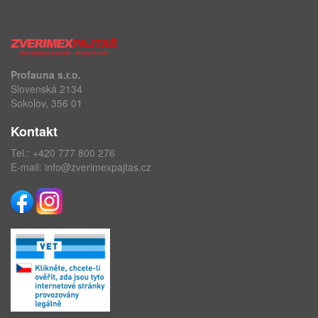
Profauna s.r.o.
Slovenská 2134
Sokolov, 356 01
Kontakt
Tel.:
+420 777 800 276
E-mail:
info@zverimexpajtas.cz