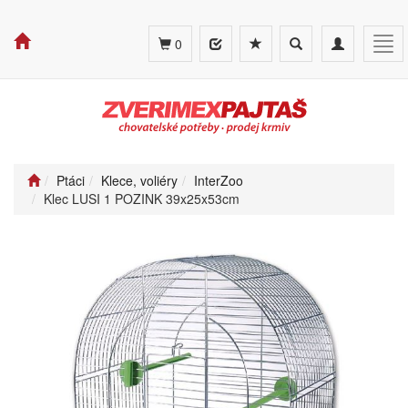
Toggle
Toggle
Tog
0
search
navigation
navi
Ptáci
Klece, voliéry
InterZoo
Klec LUSI 1 POZINK 39x25x53cm