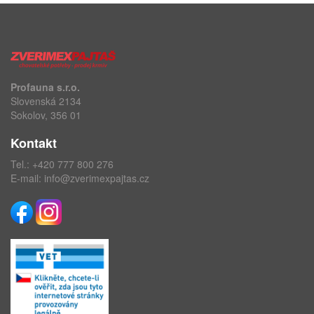
Profauna s.r.o.
Slovenská 2134
Sokolov, 356 01
Kontakt
Tel.:
+420 777 800 276
E-mail:
info@zverimexpajtas.cz