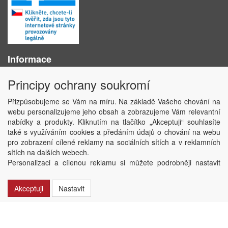
Informace
O nás
Principy ochrany soukromí
Obchodní podmínky
Ochrana osobních údajů
Přizpůsobujeme se Vám na míru. Na základě Vašeho chování na
Kontakt
webu personalizujeme jeho obsah a zobrazujeme Vám relevantní
Losování účtenek
nabídky a produkty. Kliknutím na tlačítko „Akceptuji“ souhlasíte
Aktuality
také s využíváním cookies a předáním údajů o chování na webu
Nastavení soukromí
pro zobrazení cílené reklamy na sociálních sítích a v reklamních
sítích na dalších webech.
Copyright © ABRA Software a.s. 2020
Personalizaci a cílenou reklamu si můžete podrobněji nastavit
nebo kdykoli vypnout po kliknutí na tlačítko „Nastavit“.
Akceptuji
Nastavit