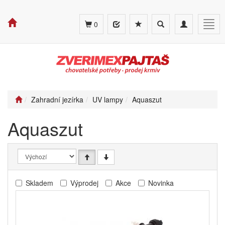
Toggle
Toggle
Togg
0
search
navigation
navig
Zahradní jezírka
UV lampy
Aquaszut
Aquaszut
Skladem
Výprodej
Akce
Novinka