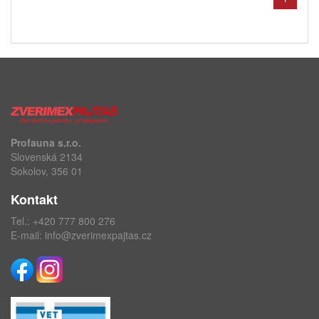
Profauna s.r.o.
Slovenská 2134
Sokolov, 356 01
Kontakt
Tel.:
+420 777 800 276
E-mail:
info@zverimexpajtas.cz