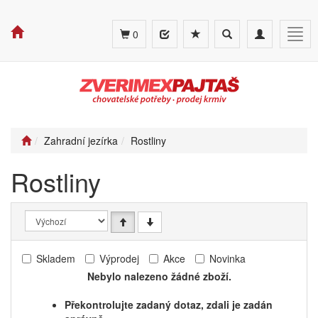
Toggle
Toggle
Togg
0
search
navigation
navig
Zahradní jezírka
Rostliny
Rostliny
Skladem
Výprodej
Akce
Novinka
Nebylo nalezeno žádné zboží.
Překontrolujte zadaný dotaz, zdali je zadán