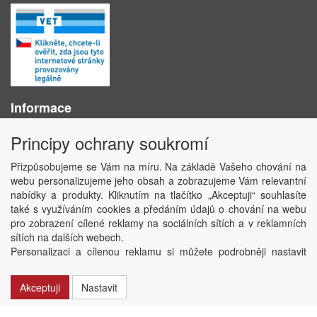
Informace
O nás
Principy ochrany soukromí
Obchodní podmínky
Ochrana osobních údajů
Přizpůsobujeme se Vám na míru. Na základě Vašeho chování na
Kontakt
webu personalizujeme jeho obsah a zobrazujeme Vám relevantní
Losování účtenek
nabídky a produkty. Kliknutím na tlačítko „Akceptuji“ souhlasíte
Aktuality
také s využíváním cookies a předáním údajů o chování na webu
Nastavení soukromí
pro zobrazení cílené reklamy na sociálních sítích a v reklamních
sítích na dalších webech.
Copyright © ABRA Software a.s. 2020
Personalizaci a cílenou reklamu si můžete podrobněji nastavit
nebo kdykoli vypnout po kliknutí na tlačítko „Nastavit“.
Akceptuji
Nastavit