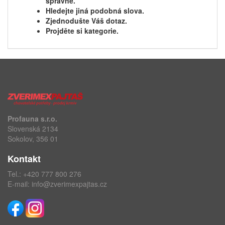
správně.
Hledejte jiná podobná slova.
Zjednodušte Váš dotaz.
Projděte si kategorie.
Profauna s.r.o.
Slovenská 2134
Sokolov, 356 01
Kontakt
Tel.:
+420 777 800 276
E-mail:
info@zverimexpajtas.cz