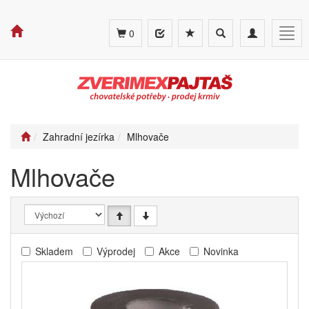
Toggle
Toggle
Togg
0
search
navigation
navig
Zahradní jezírka
Mlhovače
Mlhovače
Skladem
Výprodej
Akce
Novinka