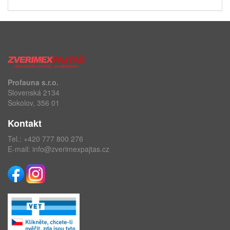
Profauna s.r.o.
Slovenská 2134
Sokolov, 356 01
Kontakt
Tel.:
+420 777 800 276
E-mail:
info@zverimexpajtas.cz