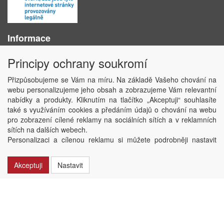
Informace
O nás
Principy ochrany soukromí
Obchodní podmínky
Ochrana osobních údajů
Přizpůsobujeme se Vám na míru. Na základě Vašeho chování na
Kontakt
webu personalizujeme jeho obsah a zobrazujeme Vám relevantní
Losování účtenek
nabídky a produkty. Kliknutím na tlačítko „Akceptuji“ souhlasíte
Aktuality
také s využíváním cookies a předáním údajů o chování na webu
Nastavení soukromí
pro zobrazení cílené reklamy na sociálních sítích a v reklamních
sítích na dalších webech.
Copyright © ABRA Software a.s. 2020
Personalizaci a cílenou reklamu si můžete podrobněji nastavit
nebo kdykoli vypnout po kliknutí na tlačítko „Nastavit“.
Akceptuji
Nastavit