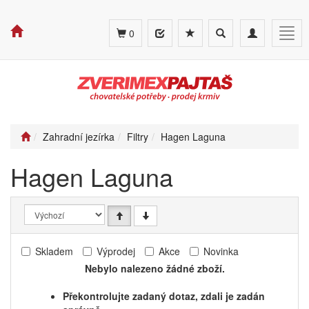
Toggle
Toggle
Togg
0
search
navigation
navig
Zahradní jezírka
Filtry
Hagen Laguna
Hagen Laguna
Skladem
Výprodej
Akce
Novinka
Nebylo nalezeno žádné zboží.
Překontrolujte zadaný dotaz, zdali je zadán