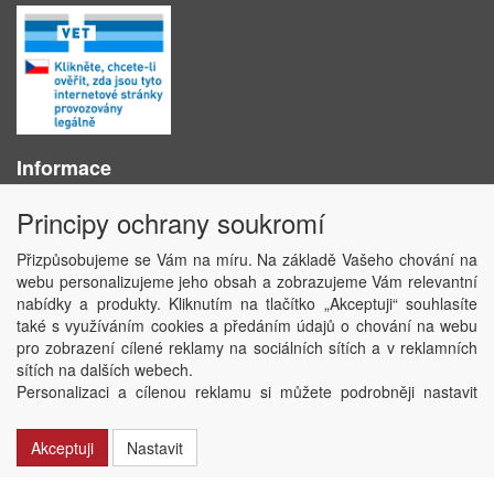
Informace
O nás
Principy ochrany soukromí
Obchodní podmínky
Ochrana osobních údajů
Přizpůsobujeme se Vám na míru. Na základě Vašeho chování na
Kontakt
webu personalizujeme jeho obsah a zobrazujeme Vám relevantní
Losování účtenek
nabídky a produkty. Kliknutím na tlačítko „Akceptuji“ souhlasíte
Aktuality
také s využíváním cookies a předáním údajů o chování na webu
Nastavení soukromí
pro zobrazení cílené reklamy na sociálních sítích a v reklamních
sítích na dalších webech.
Copyright © ABRA Software a.s. 2020
Personalizaci a cílenou reklamu si můžete podrobněji nastavit
nebo kdykoli vypnout po kliknutí na tlačítko „Nastavit“.
Akceptuji
Nastavit