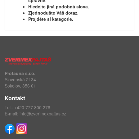
správně.
Hledejte jiná podobná slova.
Zjednodušte Váš dotaz.
Projděte si kategorie.
Profauna s.r.o.
Slovenská 2134
Sokolov, 356 01
Kontakt
Tel.:
+420 777 800 276
E-mail:
info@zverimexpajtas.cz