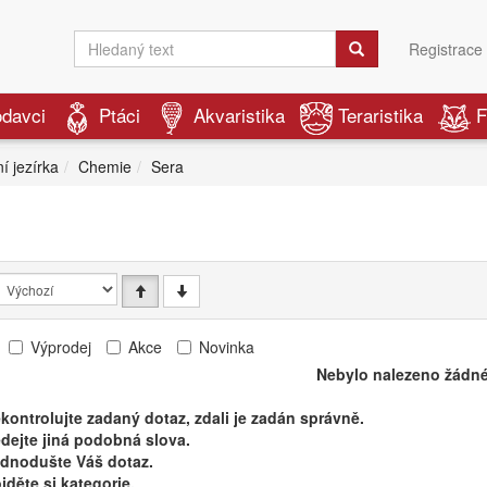
Registrace
odavci
Ptáci
Akvaristika
Teraristika
F
í jezírka
Chemie
Sera
Výprodej
Akce
Novinka
Nebylo nalezeno žádné
kontrolujte zadaný dotaz, zdali je zadán správně.
dejte jiná podobná slova.
ednodušte Váš dotaz.
jděte si kategorie.