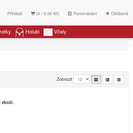
Přihlásit
(0 / 0,00 Kč)
Porovnávání
Oblíbené
retky
Holubi
Včely
Zobrazit
 zboží.