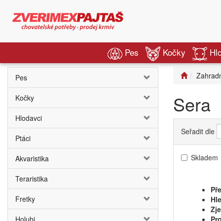
Pes
Kočky
Hl
Zahradn
Pes
Sera
Kočky
Hlodavci
Seřadit dle
Ptáci
Skladem
Akvaristika
Teraristika
Pře
Fretky
Hle
Zj
Holubi
Pro