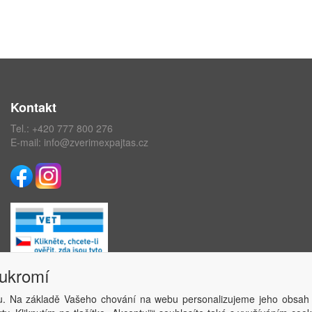
Kontakt
Tel.:
+420 777 800 276
E-mail:
info@zverimexpajtas.cz
oukromí
. Na základě Vašeho chování na webu personalizujeme jeho obsah
Copyright © ABRA Software a.s. 2020