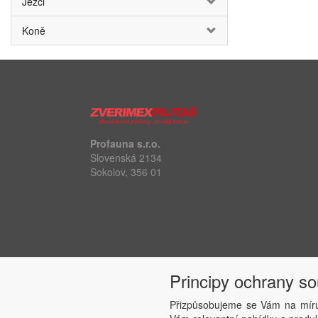
Ježci
Koně
Profauna s.r.o.
Slovenská 2134
Sokolov, 356 01
Principy ochrany s
Přizpůsobujeme se Vám na míru