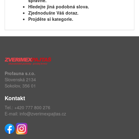
správně.
Hledejte jiná podobná slova.
Zjednodušte Váš dotaz.
Projděte si kategorie.
Profauna s.r.o.
Slovenská 2134
Sokolov, 356 01
Kontakt
Tel.:
+420 777 800 276
E-mail:
info@zverimexpajtas.cz