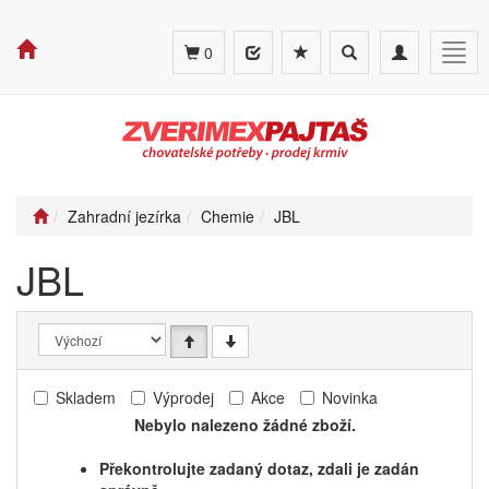
Toggle
Toggle
Togg
0
search
navigation
navig
Zahradní jezírka
Chemie
JBL
JBL
Skladem
Výprodej
Akce
Novinka
Nebylo nalezeno žádné zboží.
Překontrolujte zadaný dotaz, zdali je zadán