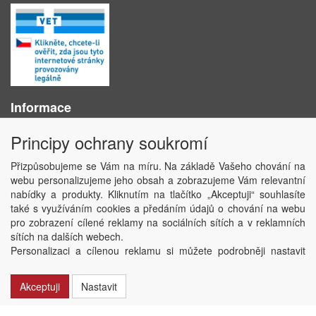
Informace
O nás
Principy ochrany soukromí
Obchodní podmínky
Ochrana osobních údajů
Přizpůsobujeme se Vám na míru. Na základě Vašeho chování na
Kontakt
webu personalizujeme jeho obsah a zobrazujeme Vám relevantní
Losování účtenek
nabídky a produkty. Kliknutím na tlačítko „Akceptuji“ souhlasíte
Aktuality
také s využíváním cookies a předáním údajů o chování na webu
Nastavení soukromí
pro zobrazení cílené reklamy na sociálních sítích a v reklamních
sítích na dalších webech.
Copyright © ABRA Software a.s. 2020
Personalizaci a cílenou reklamu si můžete podrobněji nastavit
nebo kdykoli vypnout po kliknutí na tlačítko „Nastavit“.
Akceptuji
Nastavit