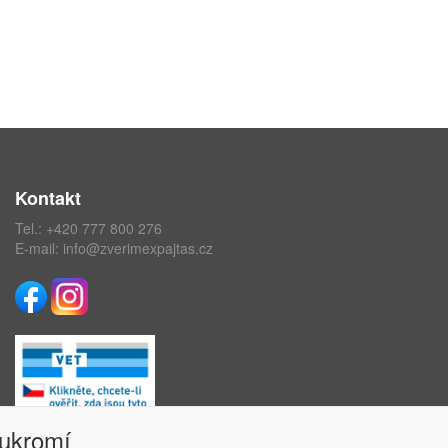
Kontakt
Tel.:
+420 777 800 276
E-mail:
info@zverimexpajtas.cz
oukromí