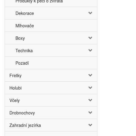
Produkty k péči o zvířata
Dekorace
Mlhovače
Boxy
Technika
Pozadí
Fretky
Holubi
Včely
Drobnochovy
Zahradní jezírka