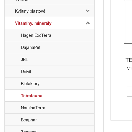
Květiny plastové
Vitamíny, minerály
Hagen ExoTerra
DajanaPet
TE
JBL
Vi
Univit
Biofaktory
Tetrafauna
NamibaTerra
Beaphar
Zoomed