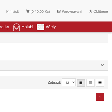
Přihlásit
(0 / 0,00 Kč)
Porovnávání
Oblíbené
retky
Holubi
Včely
Zobrazit
1