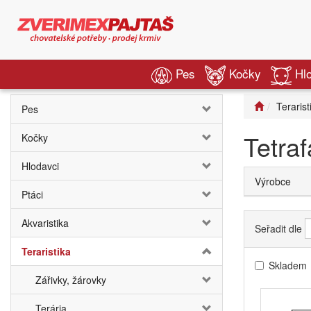
Pes
Kočky
Hl
Terarist
Pes
Tetra
Kočky
Hlodavci
Výrobce
Ptáci
Akvaristika
Seřadit dle
Teraristika
Skladem
Zářivky, žárovky
Terária