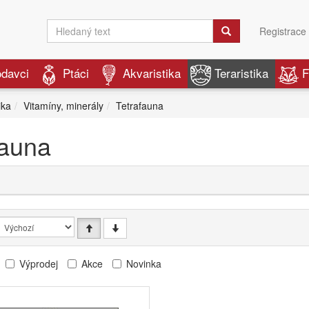
Registrace
odavci
Ptáci
Akvaristika
Teraristika
F
ika
Vitamíny, minerály
Tetrafauna
fauna
Výprodej
Akce
Novinka