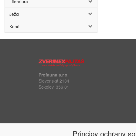
Literatura
Ježci
Koně
Profauna s.r.o.
Slovenská 2134
Sokolov, 356 01
Principy ochrany s