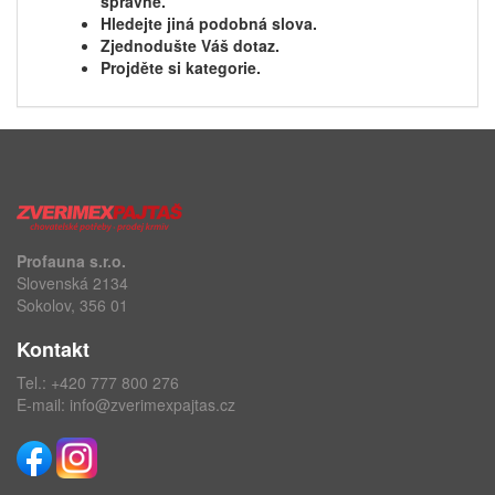
správně.
Hledejte jiná podobná slova.
Zjednodušte Váš dotaz.
Projděte si kategorie.
Profauna s.r.o.
Slovenská 2134
Sokolov, 356 01
Kontakt
Tel.:
+420 777 800 276
E-mail:
info@zverimexpajtas.cz