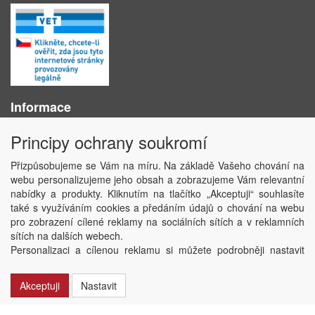
Informace
O nás
Principy ochrany soukromí
Obchodní podmínky
Ochrana osobních údajů
Přizpůsobujeme se Vám na míru. Na základě Vašeho chování na
Kontakt
webu personalizujeme jeho obsah a zobrazujeme Vám relevantní
Losování účtenek
nabídky a produkty. Kliknutím na tlačítko „Akceptuji“ souhlasíte
Aktuality
také s využíváním cookies a předáním údajů o chování na webu
Nastavení soukromí
pro zobrazení cílené reklamy na sociálních sítích a v reklamních
sítích na dalších webech.
Copyright © ABRA Software a.s. 2020
Personalizaci a cílenou reklamu si můžete podrobněji nastavit
nebo kdykoli vypnout po kliknutí na tlačítko „Nastavit“.
Akceptuji
Nastavit