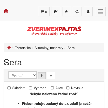
Toggle
Toggle
Togg
0
search
navigation
navig
Teraristika
Vitamíny, minerály
Sera
Sera
Skladem
Výprodej
Akce
Novinka
Nebylo nalezeno žádné zboží.
Překontrolujte zadaný dotaz, zdali je zadán