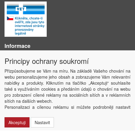
Informace
O nás
Principy ochrany soukromí
Obchodní podmínky
Ochrana osobních údajů
Přizpůsobujeme se Vám na míru. Na základě Vašeho chování na
Kontakt
webu personalizujeme jeho obsah a zobrazujeme Vám relevantní
Losování účtenek
nabídky a produkty. Kliknutím na tlačítko „Akceptuji“ souhlasíte
Aktuality
také s využíváním cookies a předáním údajů o chování na webu
Nastavení soukromí
pro zobrazení cílené reklamy na sociálních sítích a v reklamních
sítích na dalších webech.
Copyright © ABRA Software a.s. 2020
Personalizaci a cílenou reklamu si můžete podrobněji nastavit
nebo kdykoli vypnout po kliknutí na tlačítko „Nastavit“.
Akceptuji
Nastavit