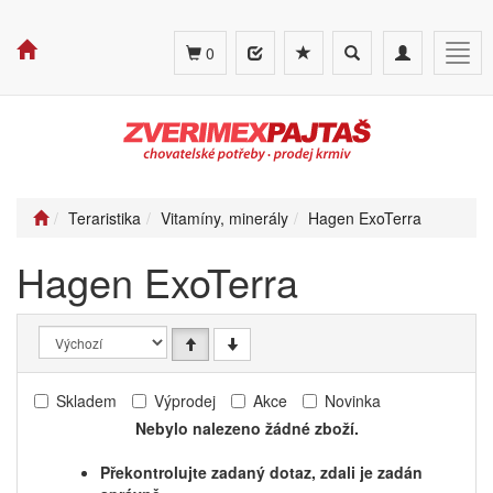
Toggle
Toggle
Togg
0
search
navigation
navig
Teraristika
Vitamíny, minerály
Hagen ExoTerra
Hagen ExoTerra
Skladem
Výprodej
Akce
Novinka
Nebylo nalezeno žádné zboží.
Překontrolujte zadaný dotaz, zdali je zadán