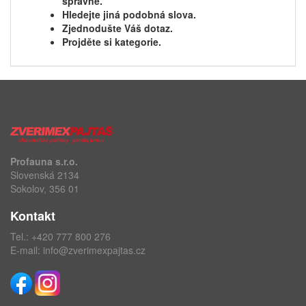
správně.
Hledejte jiná podobná slova.
Zjednodušte Váš dotaz.
Projděte si kategorie.
Profauna s.r.o.
Slovenská 2134
Sokolov, 356 01
Kontakt
Tel.:
+420 777 800 276
E-mail:
info@zverimexpajtas.cz