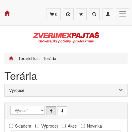
Toggle
Toggle
Togg
0
search
navigation
navig
Teraristika
Terária
Terária
Výrobce
Skladem
Výprodej
Akce
Novinka