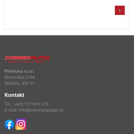
1
Profauna s.r.o.
Slovenská 2134
Sokolov, 356 01
Kontakt
Tel.:
+420 777 800 276
E-mail:
info@zverimexpajtas.cz