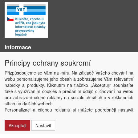
Informace
O nás
Principy ochrany soukromí
Obchodní podmínky
Ochrana osobních údajů
Přizpůsobujeme se Vám na míru. Na základě Vašeho chování na
Kontakt
webu personalizujeme jeho obsah a zobrazujeme Vám relevantní
Losování účtenek
nabídky a produkty. Kliknutím na tlačítko „Akceptuji“ souhlasíte
Aktuality
také s využíváním cookies a předáním údajů o chování na webu
Nastavení soukromí
pro zobrazení cílené reklamy na sociálních sítích a v reklamních
sítích na dalších webech.
Copyright © ABRA Software a.s. 2020
Personalizaci a cílenou reklamu si můžete podrobněji nastavit
nebo kdykoli vypnout po kliknutí na tlačítko „Nastavit“.
Akceptuji
Nastavit