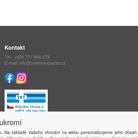
Kontakt
Tel.:
+420 777 800 276
E-mail:
info@zverimexpajtas.cz
oukromí
. Na základě Vašeho chování na webu personalizujeme jeho obsah
Copyright © ABRA Software a.s. 2020