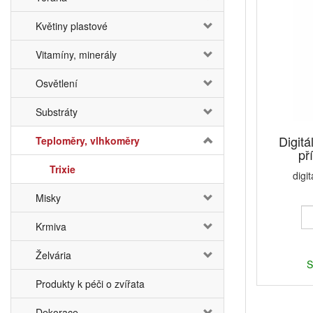
Květiny plastové
Vitamíny, minerály
Osvětlení
Substráty
Digit
Teploměry, vlhkoměry
př
Trixie
digi
Misky
Krmiva
Želvária
S
Produkty k péči o zvířata
Dekorace