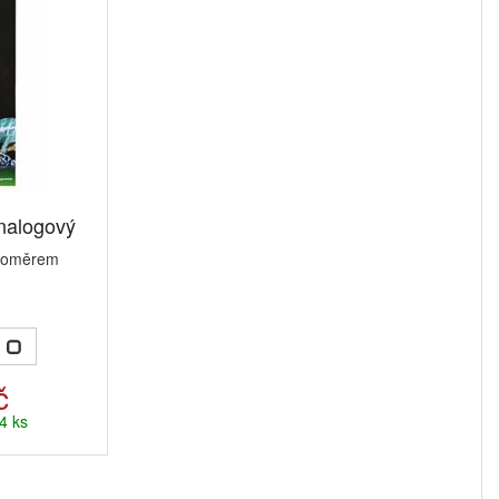
nalogový
hkoměrem
č
4 ks