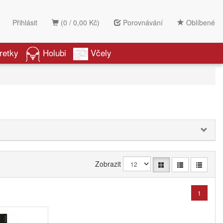
Přihlásit
(0 / 0,00 Kč)
Porovnávání
Oblíbené
retky
Holubi
Včely
Zobrazit
1