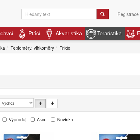
Registrace
odavci
Ptáci
Akvaristika
Teraristika
F
ika
Teploměry, vlhkoměry
Trixie
Výprodej
Akce
Novinka