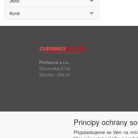
Ježci
Koně
Profauna s.r.o.
Slovenská 2134
Sokolov, 356 01
Principy ochrany s
Přizpůsobujeme se Vám na míru