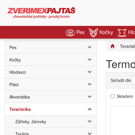
Pes
Kočky
Hl
Terarist
Pes
Termo
Kočky
Hlodavci
Seřadit dle
Ptáci
Skladem
Akvaristika
Teraristika
Zářivky, žárovky
Terária