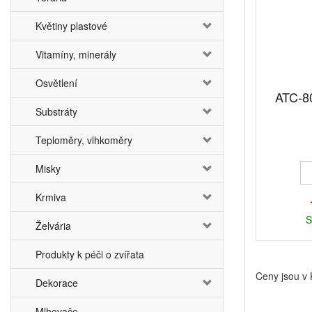
Květiny plastové
Vitamíny, minerály
Osvětlení
ATC-80
Substráty
Teploměry, vlhkoměry
Misky
Krmiva
S
Želvária
Produkty k péči o zvířata
Ceny jsou v
Dekorace
Mlhovače