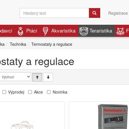
Registrace
odavci
Ptáci
Akvaristika
Teraristika
F
ika
Technika
Termostaty a regulace
staty a regulace
Výprodej
Akce
Novinka