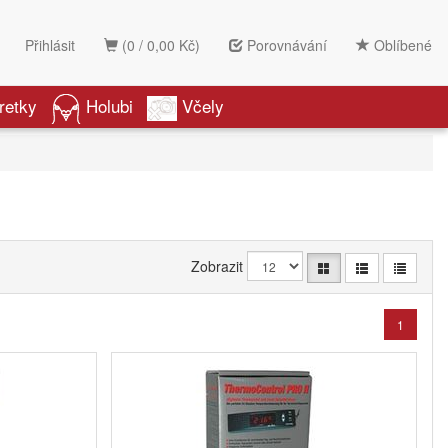
Přihlásit
(0 / 0,00 Kč)
Porovnávání
Oblíbené
retky
Holubi
Včely
Zobrazit
1