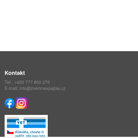
Kontakt
Tel.:
+420 777 800 276
E-mail:
info@zverimexpajtas.cz