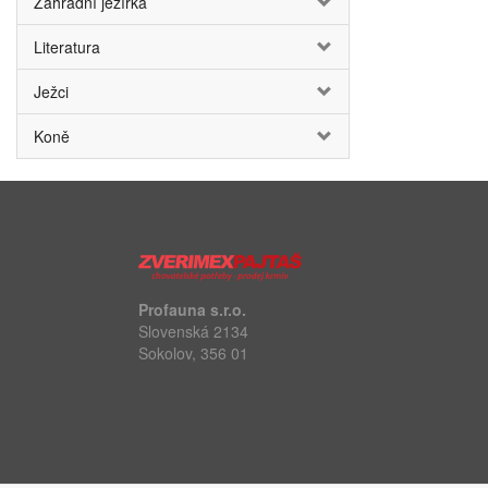
Zahradní jezírka
Literatura
Ježci
Koně
Profauna s.r.o.
Slovenská 2134
Sokolov, 356 01