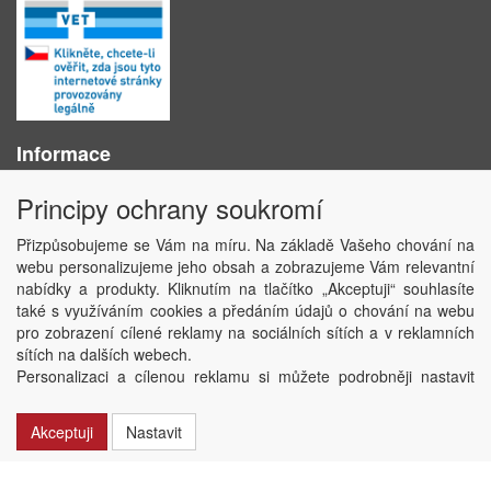
Informace
O nás
Principy ochrany soukromí
Obchodní podmínky
Ochrana osobních údajů
Přizpůsobujeme se Vám na míru. Na základě Vašeho chování na
Kontakt
webu personalizujeme jeho obsah a zobrazujeme Vám relevantní
Losování účtenek
nabídky a produkty. Kliknutím na tlačítko „Akceptuji“ souhlasíte
Aktuality
také s využíváním cookies a předáním údajů o chování na webu
Nastavení soukromí
pro zobrazení cílené reklamy na sociálních sítích a v reklamních
sítích na dalších webech.
Copyright © ABRA Software a.s. 2020
Personalizaci a cílenou reklamu si můžete podrobněji nastavit
nebo kdykoli vypnout po kliknutí na tlačítko „Nastavit“.
Akceptuji
Nastavit