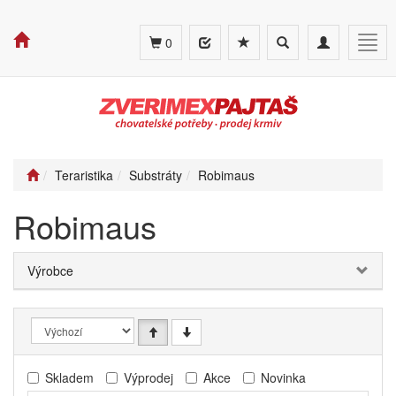
Toggle
Toggle
Togg
0
search
navigation
navig
Teraristika
Substráty
Robimaus
Robimaus
Výrobce
Skladem
Výprodej
Akce
Novinka