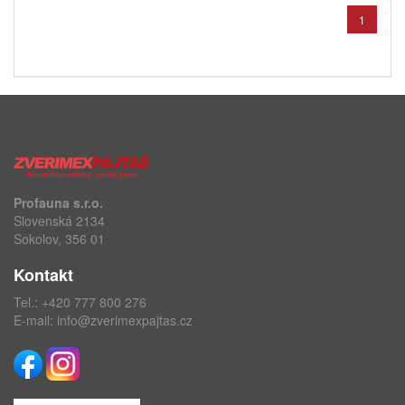
1
Profauna s.r.o.
Slovenská 2134
Sokolov, 356 01
Kontakt
Tel.:
+420 777 800 276
E-mail:
info@zverimexpajtas.cz