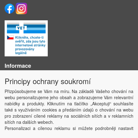
Informace
O nás
Principy ochrany soukromí
Obchodní podmínky
Ochrana osobních údajů
Přizpůsobujeme se Vám na míru. Na základě Vašeho chování na
Kontakt
webu personalizujeme jeho obsah a zobrazujeme Vám relevantní
Losování účtenek
nabídky a produkty. Kliknutím na tlačítko „Akceptuji“ souhlasíte
Aktuality
také s využíváním cookies a předáním údajů o chování na webu
Nastavení soukromí
pro zobrazení cílené reklamy na sociálních sítích a v reklamních
sítích na dalších webech.
Copyright © ABRA Software a.s. 2020
Personalizaci a cílenou reklamu si můžete podrobněji nastavit
nebo kdykoli vypnout po kliknutí na tlačítko „Nastavit“.