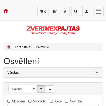
Toggle
Toggle
Togg
0
search
navigation
navig
Teraristika
Osvětlení
Osvětlení
Výrobce
Skladem
Výprodej
Akce
Novinka