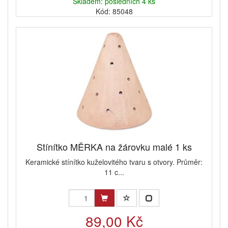
Skladem: posledních 4 ks
Kód: 85048
Stínítko MĚRKA na žárovku malé 1 ks
Keramické stínítko kuželovitého tvaru s otvory. Průměr:
11 c...
89,00 Kč