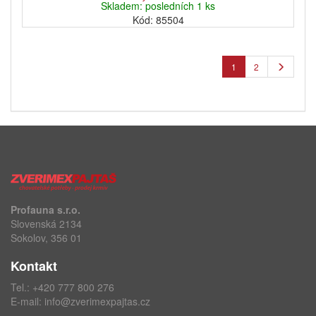
Skladem: posledních 1 ks
Kód: 85504
1
2
Profauna s.r.o.
Slovenská 2134
Sokolov, 356 01
Kontakt
Tel.:
+420 777 800 276
E-mail:
info@zverimexpajtas.cz