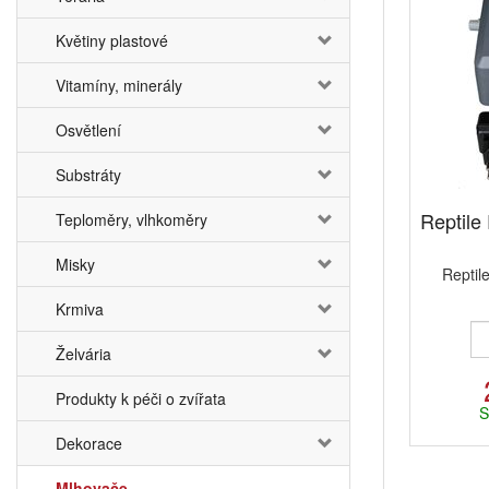
Květiny plastové
Vitamíny, minerály
Osvětlení
Substráty
Reptile
Teploměry, vlhkoměry
Misky
Reptil
Krmiva
Želvária
Produkty k péči o zvířata
S
Dekorace
Mlhovače