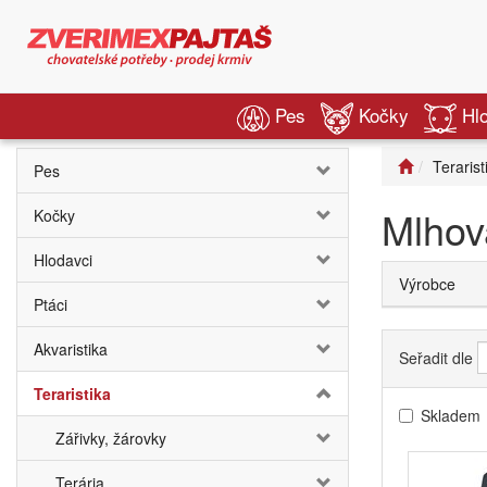
Pes
Kočky
Hl
Terarist
Pes
Mlhov
Kočky
Hlodavci
Výrobce
Ptáci
Akvaristika
Seřadit dle
Teraristika
Skladem
Zářivky, žárovky
Terária