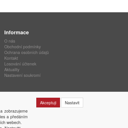
Informace
O nás
Obchodní podmínky
Ochrana osobních údajů
Kontakt
Losování účtenek
Aktuality
Nastavení soukromí
Akceptuji
Nastavit
 a zobrazujeme
kies a předáním
ších webech.