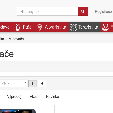
Registrace
odavci
Ptáci
Akvaristika
Teraristika
F
ika
Mlhovače
ače
Výprodej
Akce
Novinka