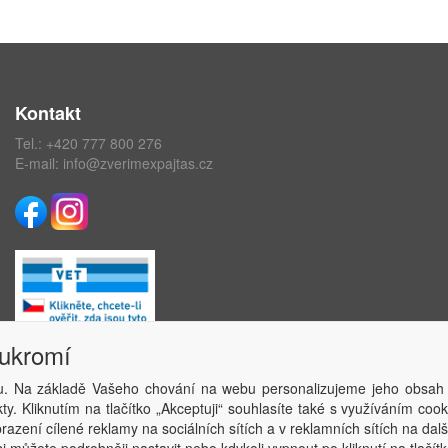
Kontakt
Tel.:
+420 777 800 276
E-mail:
info@zverimexpajtas.cz
oukromí
. Na základě Vašeho chování na webu personalizujeme jeho obsah
Copyright © ABRA Software a.s. 2020
y. Kliknutím na tlačítko „Akceptuji“ souhlasíte také s využíváním coo
azení cílené reklamy na sociálních sítích a v reklamních sítích na dal