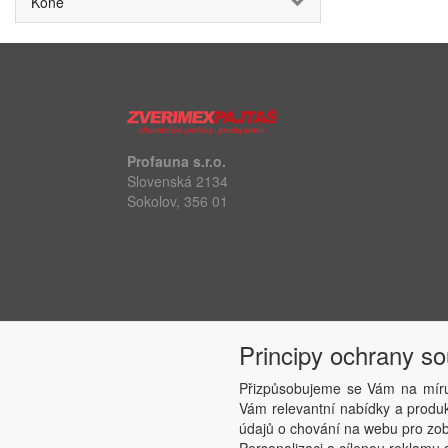
Koně
Profauna s.r.o.
Slovenská 2134
Sokolov, 356 01
Principy ochrany s
Přizpůsobujeme se Vám na míru
Vám relevantní nabídky a produkt
údajů o chování na webu pro zobr