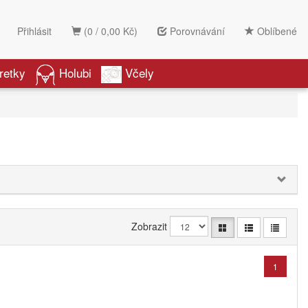
Přihlásit
(0 / 0,00 Kč)
Porovnávání
Oblíbené
retky
Holubi
Včely
Zobrazit
1