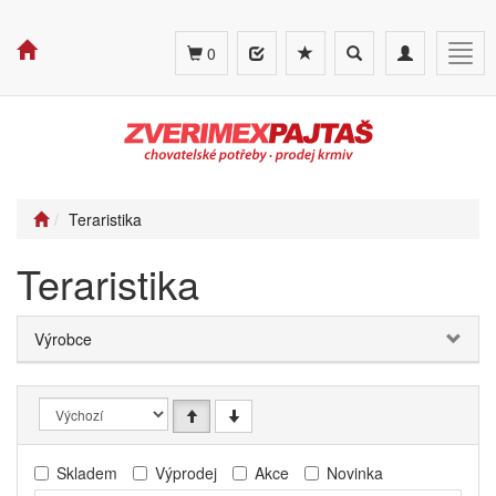
Toggle
Toggle
Togg
0
search
navigation
navig
Teraristika
Teraristika
Výrobce
Skladem
Výprodej
Akce
Novinka