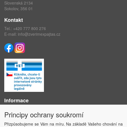
Slovenská 2134
Sokolov, 356 01
Kontakt
Tel.:
+420 777 800 276
E-mail:
info@zverimexpajtas.cz
Informace
O nás
Principy ochrany soukromí
Obchodní podmínky
Ochrana osobních údajů
Přizpůsobujeme se Vám na míru. Na základě Vašeho chování na
Kontakt