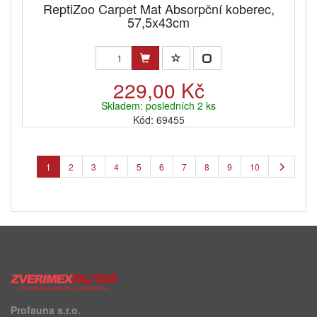
ReptiZoo Carpet Mat Absorpční koberec,
57,5x43cm
229,00 Kč
Skladem: posledních 2 ks
Kód: 69455
1
2
3
4
5
6
7
8
9
10
Profauna s.r.o.