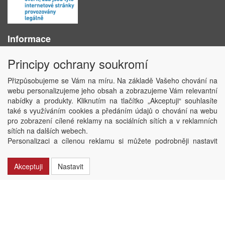
Informace
O nás
Principy ochrany soukromí
Obchodní podmínky
Ochrana osobních údajů
Přizpůsobujeme se Vám na míru. Na základě Vašeho chování na
Kontakt
webu personalizujeme jeho obsah a zobrazujeme Vám relevantní
Losování účtenek
nabídky a produkty. Kliknutím na tlačítko „Akceptuji“ souhlasíte
Aktuality
také s využíváním cookies a předáním údajů o chování na webu
Nastavení soukromí
pro zobrazení cílené reklamy na sociálních sítích a v reklamních
sítích na dalších webech.
Copyright © ABRA Software a.s. 2020
Personalizaci a cílenou reklamu si můžete podrobněji nastavit
nebo kdykoli vypnout po kliknutí na tlačítko „Nastavit“.
Akceptuji
Nastavit