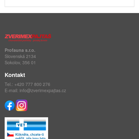
Profauna s.r.o.
Slovenská 2134
Sokolov, 356 01
Kontakt
Tel.:
+420 777 800 276
E-mail:
info@zverimexpajtas.cz