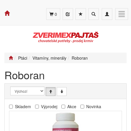
Toggle
Toggle
Togg
0
search
navigation
navig
Ptáci
Vitamíny, minerály
Roboran
Roboran
Skladem
Výprodej
Akce
Novinka