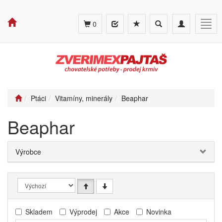
Toggle
Toggle
Togg
0
search
navigation
navig
Ptáci
Vitamíny, minerály
Beaphar
Beaphar
Výrobce
Skladem
Výprodej
Akce
Novinka