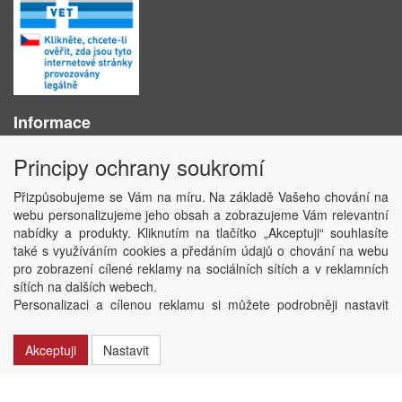
Informace
O nás
Principy ochrany soukromí
Obchodní podmínky
Ochrana osobních údajů
Přizpůsobujeme se Vám na míru. Na základě Vašeho chování na
Kontakt
webu personalizujeme jeho obsah a zobrazujeme Vám relevantní
Losování účtenek
nabídky a produkty. Kliknutím na tlačítko „Akceptuji“ souhlasíte
Aktuality
také s využíváním cookies a předáním údajů o chování na webu
Nastavení soukromí
pro zobrazení cílené reklamy na sociálních sítích a v reklamních
sítích na dalších webech.
Copyright © ABRA Software a.s. 2020
Personalizaci a cílenou reklamu si můžete podrobněji nastavit
nebo kdykoli vypnout po kliknutí na tlačítko „Nastavit“.
Akceptuji
Nastavit