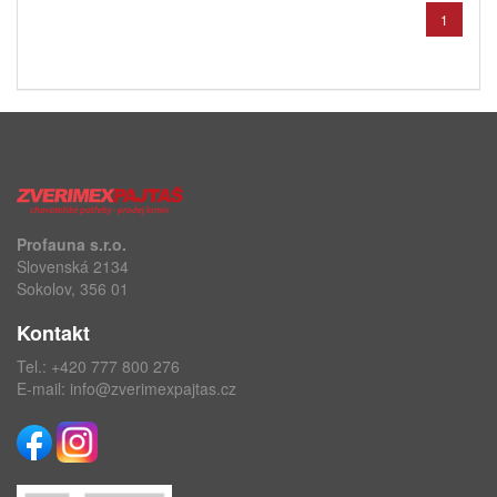
1
Profauna s.r.o.
Slovenská 2134
Sokolov, 356 01
Kontakt
Tel.:
+420 777 800 276
E-mail:
info@zverimexpajtas.cz