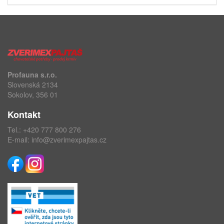
Profauna s.r.o.
Slovenská 2134
Sokolov, 356 01
Kontakt
Tel.:
+420 777 800 276
E-mail:
info@zverimexpajtas.cz