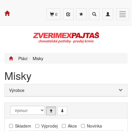
Toggle
Toggle
Togg
0
search
navigation
navig
Ptáci
Misky
Misky
Výrobce
Skladem
Výprodej
Akce
Novinka