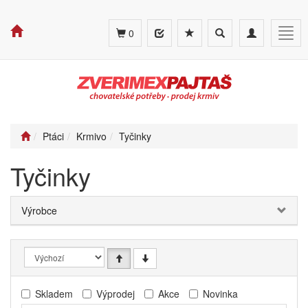
Toggle
Toggle
Togg
0
search
navigation
navig
Ptáci
Krmivo
Tyčinky
Tyčinky
Výrobce
Skladem
Výprodej
Akce
Novinka