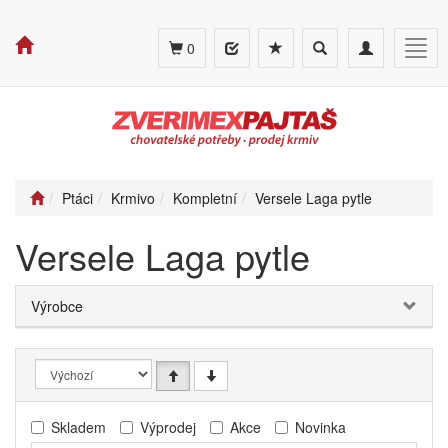
Toggle
Toggle
Togg
0
search
navigation
navig
Ptáci
Krmivo
Kompletní
Versele Laga pytle
Versele Laga pytle
Výrobce
Skladem
Výprodej
Akce
Novinka