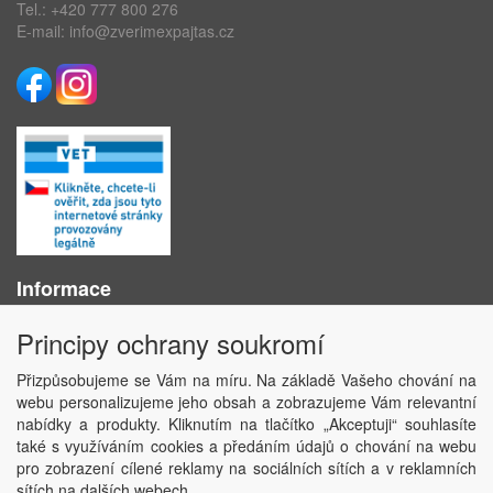
Tel.:
+420 777 800 276
E-mail:
info@zverimexpajtas.cz
Informace
O nás
Principy ochrany soukromí
Obchodní podmínky
Ochrana osobních údajů
Přizpůsobujeme se Vám na míru. Na základě Vašeho chování na
Kontakt
webu personalizujeme jeho obsah a zobrazujeme Vám relevantní
Losování účtenek
nabídky a produkty. Kliknutím na tlačítko „Akceptuji“ souhlasíte
Aktuality
také s využíváním cookies a předáním údajů o chování na webu
Nastavení soukromí
pro zobrazení cílené reklamy na sociálních sítích a v reklamních
sítích na dalších webech.