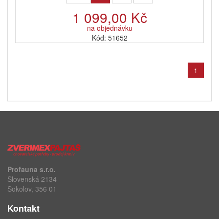
1 099,00 Kč
na objednávku
Kód: 51652
1
Profauna s.r.o.
Slovenská 2134
Sokolov, 356 01
Kontakt