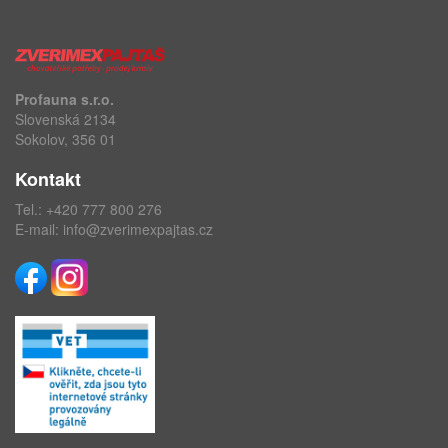
Profauna s.r.o.
Slovenská 2134
Sokolov, 356 01
Kontakt
Tel.:
+420 777 800 276
E-mail:
info@zverimexpajtas.cz