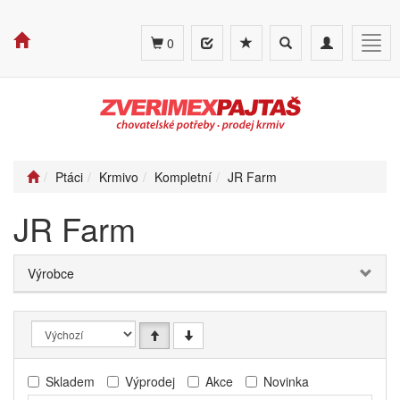
Toggle
Toggle
Togg
0
search
navigation
navig
Ptáci
Krmivo
Kompletní
JR Farm
JR Farm
Výrobce
Skladem
Výprodej
Akce
Novinka