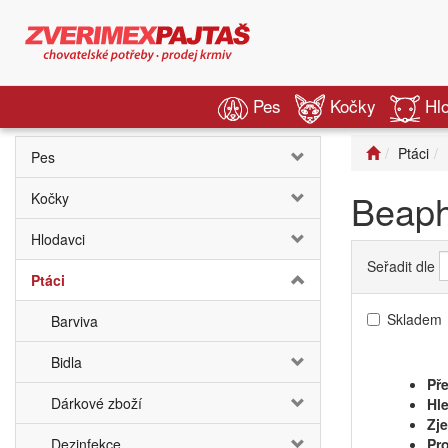
Pes
Kočky
Hl
Ptáci
Pes
Beaph
Kočky
Hlodavci
Seřadit dle
Ptáci
Skladem
Barviva
Bidla
Pře
Dárkové zboží
Hle
Zj
Dezinfekce
Pro