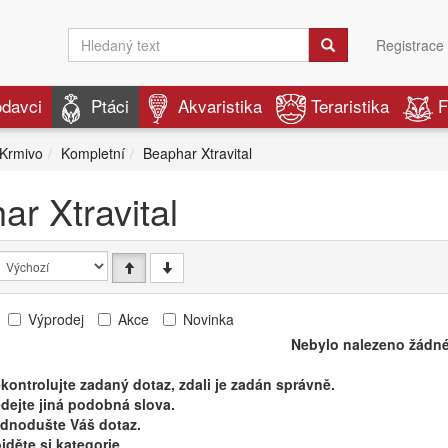
Registrace
odavci
Ptáci
Akvaristika
Teraristika
F
Krmivo
Kompletní
Beaphar Xtravital
ar Xtravital
Výprodej
Akce
Novinka
Nebylo nalezeno žádné
kontrolujte zadaný dotaz, zdali je zadán správně.
dejte jiná podobná slova.
ednodušte Váš dotaz.
jděte si kategorie.