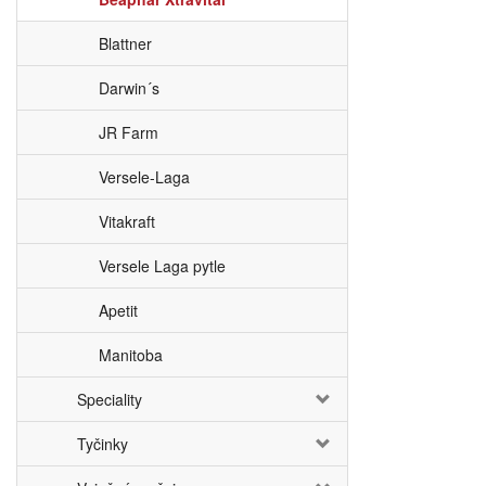
Blattner
Darwin´s
JR Farm
Versele-Laga
Vitakraft
Versele Laga pytle
Apetit
Manitoba
Speciality
Tyčinky