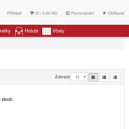
Přihlásit
(0 / 0,00 Kč)
Porovnávání
Oblíbené
retky
Holubi
Včely
Zobrazit
 zboží.