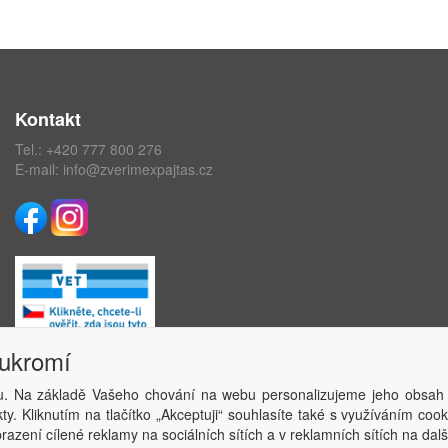
Kontakt
Tel.:
+420 777 800 276
E-mail:
info@zverimexpajtas.cz
oukromí
. Na základě Vašeho chování na webu personalizujeme jeho obsah
Copyright © ABRA Software a.s. 2020
y. Kliknutím na tlačítko „Akceptuji“ souhlasíte také s využíváním coo
azení cílené reklamy na sociálních sítích a v reklamních sítích na dal