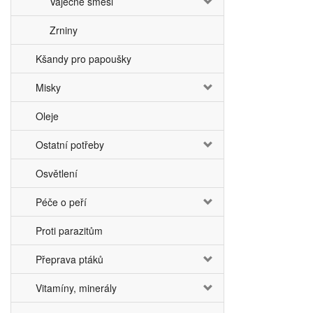
Vaječné směsi
Zrniny
Kšandy pro papoušky
Misky
Oleje
Ostatní potřeby
Osvětlení
Péče o peří
Proti parazitům
Přeprava ptáků
Vitamíny, minerály