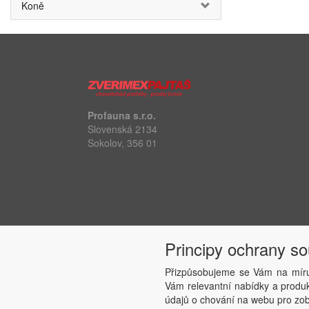
Koně
Profauna s.r.o.
Slovenská 2134
Sokolov, 356 01
Principy ochrany s
Přizpůsobujeme se Vám na míru
Vám relevantní nabídky a produkt
údajů o chování na webu pro zobr