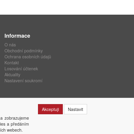
Informace
O nás
Obchodní podmínky
Ochrana osobních údajů
Kontakt
Losování účtenek
Aktuality
Nastavení soukromí
Akceptuji
Nastavit
 a zobrazujeme
kies a předáním
ších webech.