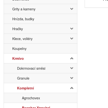
Grity a kameny
Hnízda, budky
Hračky
Klece, voliéry
Koupelny
Krmivo
Dokrmovací směsi
Granule
Kompletní
Agrochovex
Beaphar Xtravital