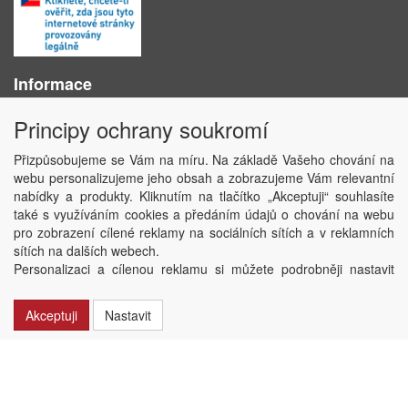
Informace
O nás
Principy ochrany soukromí
Obchodní podmínky
Ochrana osobních údajů
Přizpůsobujeme se Vám na míru. Na základě Vašeho chování na
Kontakt
webu personalizujeme jeho obsah a zobrazujeme Vám relevantní
Losování účtenek
nabídky a produkty. Kliknutím na tlačítko „Akceptuji“ souhlasíte
Aktuality
také s využíváním cookies a předáním údajů o chování na webu
Nastavení soukromí
pro zobrazení cílené reklamy na sociálních sítích a v reklamních
sítích na dalších webech.
Copyright © ABRA Software a.s. 2020
Personalizaci a cílenou reklamu si můžete podrobněji nastavit
nebo kdykoli vypnout po kliknutí na tlačítko „Nastavit“.
Akceptuji
Nastavit