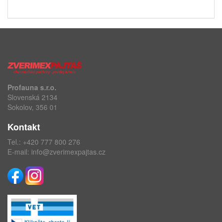
Profauna s.r.o.
Slovenská 2134
Sokolov, 356 01
Kontakt
Tel.:
+420 777 800 276
E-mail:
info@zverimexpajtas.cz