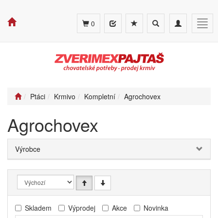
Toggle
Toggle
Togg
0
search
navigation
navig
Ptáci
Krmivo
Kompletní
Agrochovex
Agrochovex
Výrobce
Skladem
Výprodej
Akce
Novinka