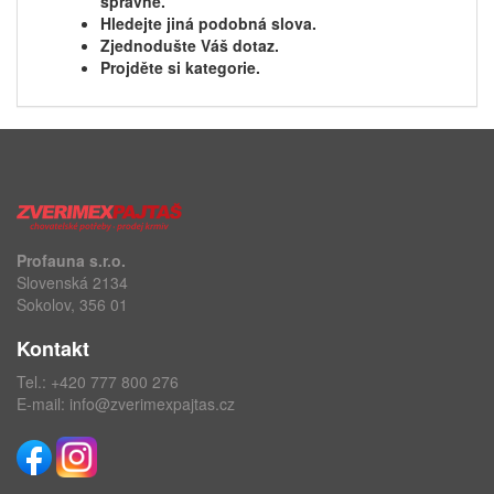
správně.
Hledejte jiná podobná slova.
Zjednodušte Váš dotaz.
Projděte si kategorie.
Profauna s.r.o.
Slovenská 2134
Sokolov, 356 01
Kontakt
Tel.:
+420 777 800 276
E-mail:
info@zverimexpajtas.cz