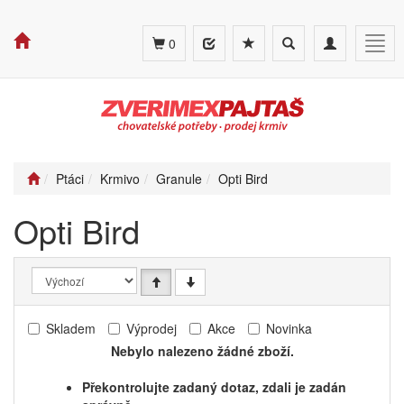
Toggle
Toggle
Togg
0
search
navigation
navig
Ptáci
Krmivo
Granule
Opti Bird
Opti Bird
Skladem
Výprodej
Akce
Novinka
Nebylo nalezeno žádné zboží.
Překontrolujte zadaný dotaz, zdali je zadán