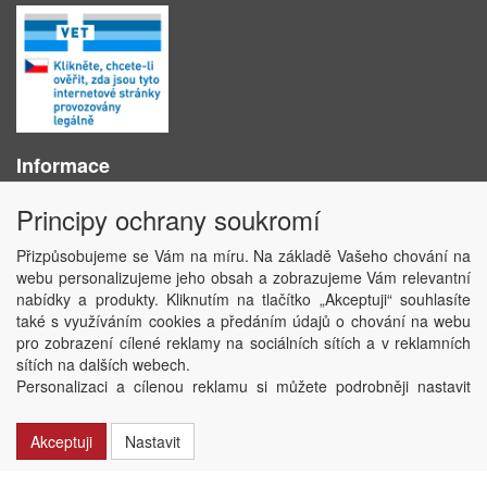
Informace
O nás
Principy ochrany soukromí
Obchodní podmínky
Ochrana osobních údajů
Přizpůsobujeme se Vám na míru. Na základě Vašeho chování na
Kontakt
webu personalizujeme jeho obsah a zobrazujeme Vám relevantní
Losování účtenek
nabídky a produkty. Kliknutím na tlačítko „Akceptuji“ souhlasíte
Aktuality
také s využíváním cookies a předáním údajů o chování na webu
Nastavení soukromí
pro zobrazení cílené reklamy na sociálních sítích a v reklamních
sítích na dalších webech.
Copyright © ABRA Software a.s. 2020
Personalizaci a cílenou reklamu si můžete podrobněji nastavit
nebo kdykoli vypnout po kliknutí na tlačítko „Nastavit“.
Akceptuji
Nastavit