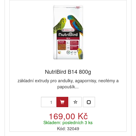
NutriBird B14 800g
základní extrudy pro andulky, agapornisy, neofémy a
papoušík...
169,00 Kč
Skladem: posledních 3 ks
Kód: 32049