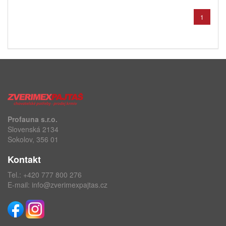
1
Profauna s.r.o.
Slovenská 2134
Sokolov, 356 01
Kontakt
Tel.:
+420 777 800 276
E-mail:
info@zverimexpajtas.cz