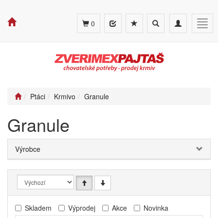
Toggle
Toggle
Togg
0
search
navigation
navig
Ptáci
Krmivo
Granule
Granule
Výrobce
Skladem
Výprodej
Akce
Novinka