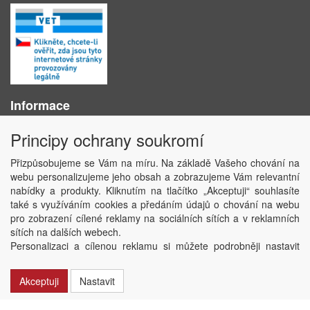
Informace
O nás
Principy ochrany soukromí
Obchodní podmínky
Ochrana osobních údajů
Přizpůsobujeme se Vám na míru. Na základě Vašeho chování na
Kontakt
webu personalizujeme jeho obsah a zobrazujeme Vám relevantní
Losování účtenek
nabídky a produkty. Kliknutím na tlačítko „Akceptuji“ souhlasíte
Aktuality
také s využíváním cookies a předáním údajů o chování na webu
Nastavení soukromí
pro zobrazení cílené reklamy na sociálních sítích a v reklamních
sítích na dalších webech.
Copyright © ABRA Software a.s. 2020
Personalizaci a cílenou reklamu si můžete podrobněji nastavit
nebo kdykoli vypnout po kliknutí na tlačítko „Nastavit“.
Akceptuji
Nastavit