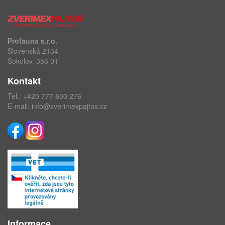
Profauna s.r.o.
Slovenská 2134
Sokolov, 356 01
Kontakt
Tel.:
+420 777 800 276
E-mail:
info@zverimexpajtas.cz
Informace