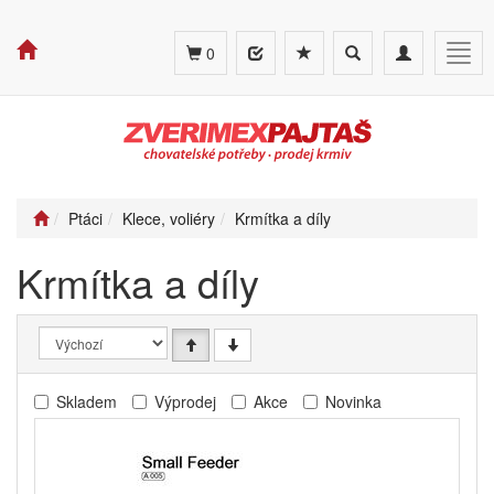
Toggle
Toggle
Togg
0
search
navigation
navig
Ptáci
Klece, voliéry
Krmítka a díly
Krmítka a díly
Skladem
Výprodej
Akce
Novinka