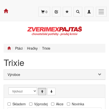
Toggle
Toggle
Togg
0
search
navigation
navig
Ptáci
Hračky
Trixie
Trixie
Výrobce
Skladem
Výprodej
Akce
Novinka