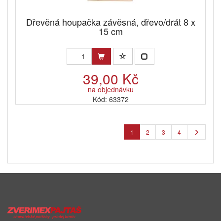
Dřevěná houpačka závěsná, dřevo/drát 8 x
15 cm
39,00 Kč
na objednávku
Kód: 63372
1
2
3
4