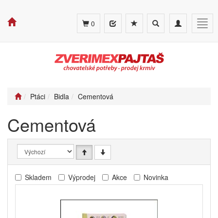
Toggle
Toggle
Togg
0
search
navigation
navig
Ptáci
Bidla
Cementová
Cementová
Skladem
Výprodej
Akce
Novinka