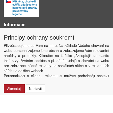
Informace
O nás
Principy ochrany soukromí
Obchodní podmínky
Ochrana osobních údajů
Přizpůsobujeme se Vám na míru. Na základě Vašeho chování na
Kontakt
webu personalizujeme jeho obsah a zobrazujeme Vám relevantní
Losování účtenek
nabídky a produkty. Kliknutím na tlačítko „Akceptuji“ souhlasíte
Aktuality
také s využíváním cookies a předáním údajů o chování na webu
Nastavení soukromí
pro zobrazení cílené reklamy na sociálních sítích a v reklamních
sítích na dalších webech.
Copyright © ABRA Software a.s. 2020
Personalizaci a cílenou reklamu si můžete podrobněji nastavit
nebo kdykoli vypnout po kliknutí na tlačítko „Nastavit“.
Akceptuji
Nastavit