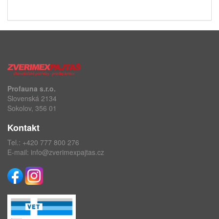
Profauna s.r.o.
Slovenská 2134
Sokolov, 356 01
Kontakt
Tel.:
+420 777 800 276
E-mail:
info@zverimexpajtas.cz