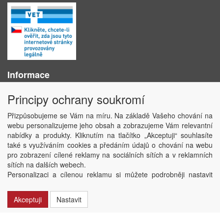
Informace
O nás
Principy ochrany soukromí
Obchodní podmínky
Ochrana osobních údajů
Přizpůsobujeme se Vám na míru. Na základě Vašeho chování na
Kontakt
webu personalizujeme jeho obsah a zobrazujeme Vám relevantní
Losování účtenek
nabídky a produkty. Kliknutím na tlačítko „Akceptuji“ souhlasíte
Aktuality
také s využíváním cookies a předáním údajů o chování na webu
Nastavení soukromí
pro zobrazení cílené reklamy na sociálních sítích a v reklamních
sítích na dalších webech.
Copyright © ABRA Software a.s. 2020
Personalizaci a cílenou reklamu si můžete podrobněji nastavit
nebo kdykoli vypnout po kliknutí na tlačítko „Nastavit“.
Akceptuji
Nastavit