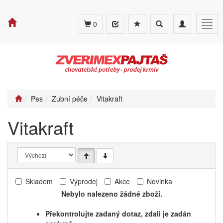
Toggle
Toggle
Togg
0
search
navigation
navig
Pes
Zubní péče
Vitakraft
Vitakraft
Skladem
Výprodej
Akce
Novinka
Nebylo nalezeno žádné zboží.
Překontrolujte zadaný dotaz, zdali je zadán