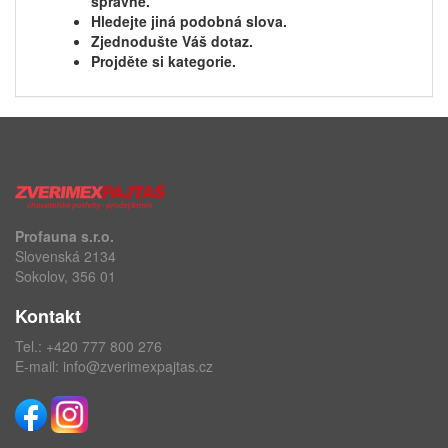
správně.
Hledejte jiná podobná slova.
Zjednodušte Váš dotaz.
Projděte si kategorie.
Profauna s.r.o.
Slovenská 2134
Sokolov, 356 01
Kontakt
Tel.:
+420 777 800 276
E-mail:
info@zverimexpajtas.cz