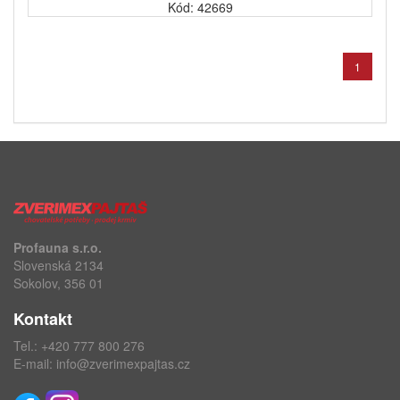
Kód: 42669
1
Profauna s.r.o.
Slovenská 2134
Sokolov, 356 01
Kontakt
Tel.:
+420 777 800 276
E-mail:
info@zverimexpajtas.cz