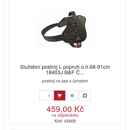
Služební postroj L popruh o.h.68-91cm
18403J B&F Č...
postroj na psa s úchytem
459,00 Kč
na objednávku
Kód: 42668