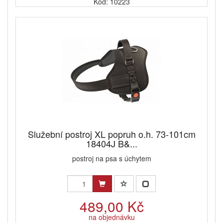
Kód: 10223
Služební postroj XL popruh o.h. 73-101cm
18404J B&...
postroj na psa s úchytem
489,00 Kč
na objednávku