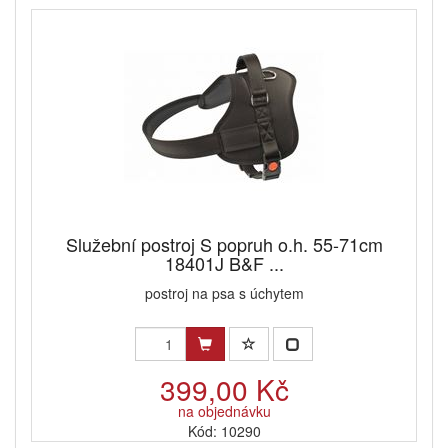
Služební postroj S popruh o.h. 55-71cm
18401J B&F ...
postroj na psa s úchytem
399,00 Kč
na objednávku
Kód: 10290