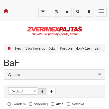
Toggle
Toggle
Togg
0
search
navigation
navig
Pes
Výcvikové pomůcky
Postroje nylon/kůže
BaF
BaF
Výrobce
Skladem
Výprodej
Akce
Novinka