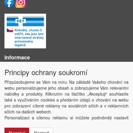
Informace
O nás
Principy ochrany soukromí
Obchodní podmínky
Ochrana osobních údajů
Přizpůsobujeme se Vám na míru. Na základě Vašeho chování na
Kontakt
webu personalizujeme jeho obsah a zobrazujeme Vám relevantní
Losování účtenek
nabídky a produkty. Kliknutím na tlačítko „Akceptuji“ souhlasíte
Aktuality
také s využíváním cookies a předáním údajů o chování na webu
Nastavení soukromí
pro zobrazení cílené reklamy na sociálních sítích a v reklamních
sítích na dalších webech.
Copyright © ABRA Software a.s. 2020
Personalizaci a cílenou reklamu si můžete podrobněji nastavit
nebo kdykoli vypnout po kliknutí na tlačítko „Nastavit“.
Akceptuji
Nastavit