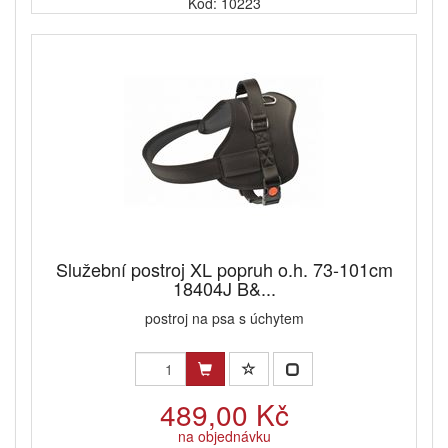
Kód: 10223
Služební postroj XL popruh o.h. 73-101cm
18404J B&...
postroj na psa s úchytem
489,00 Kč
na objednávku