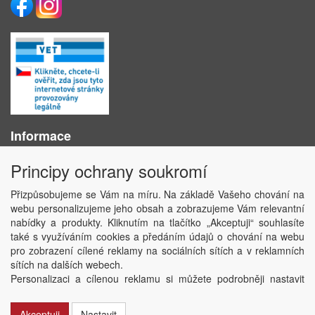
Informace
O nás
Principy ochrany soukromí
Obchodní podmínky
Ochrana osobních údajů
Přizpůsobujeme se Vám na míru. Na základě Vašeho chování na
Kontakt
webu personalizujeme jeho obsah a zobrazujeme Vám relevantní
Losování účtenek
nabídky a produkty. Kliknutím na tlačítko „Akceptuji“ souhlasíte
Aktuality
také s využíváním cookies a předáním údajů o chování na webu
Nastavení soukromí
pro zobrazení cílené reklamy na sociálních sítích a v reklamních
sítích na dalších webech.
Copyright © ABRA Software a.s. 2020
Personalizaci a cílenou reklamu si můžete podrobněji nastavit
nebo kdykoli vypnout po kliknutí na tlačítko „Nastavit“.
Akceptuji
Nastavit