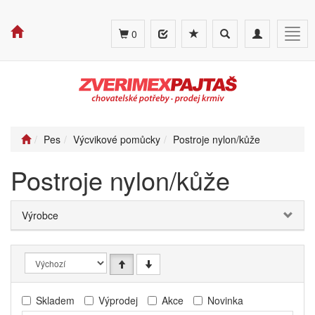
Toggle
Toggle
Togg
0
search
navigation
navig
Pes
Výcvikové pomůcky
Postroje nylon/kůže
Postroje nylon/kůže
Výrobce
Skladem
Výprodej
Akce
Novinka