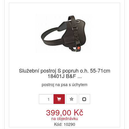
Služební postroj S popruh o.h. 55-71cm
18401J B&F ...
postroj na psa s úchytem
399,00 Kč
na objednávku
Kód: 10290