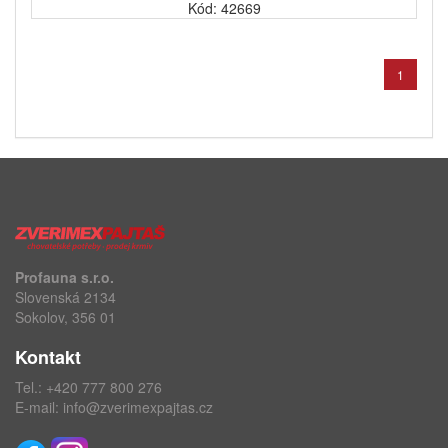
Kód: 42669
1
Profauna s.r.o.
Slovenská 2134
Sokolov, 356 01
Kontakt
Tel.:
+420 777 800 276
E-mail:
info@zverimexpajtas.cz