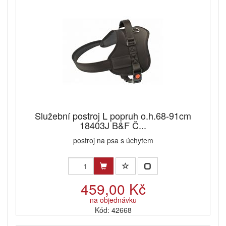
Služební postroj L popruh o.h.68-91cm
18403J B&F Č...
postroj na psa s úchytem
459,00 Kč
na objednávku
Kód: 42668