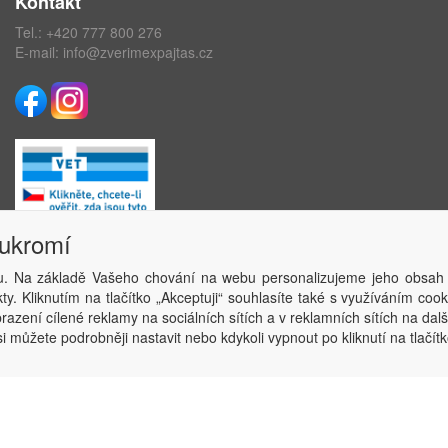
Kontakt
Tel.:
+420 777 800 276
E-mail:
info@zverimexpajtas.cz
oukromí
. Na základě Vašeho chování na webu personalizujeme jeho obsah
Copyright © ABRA Software a.s. 2020
y. Kliknutím na tlačítko „Akceptuji“ souhlasíte také s využíváním coo
azení cílené reklamy na sociálních sítích a v reklamních sítích na dal
i můžete podrobněji nastavit nebo kdykoli vypnout po kliknutí na tlačítk