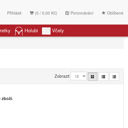
Přihlásit
(0 / 0,00 Kč)
Porovnávání
Oblíbené
retky
Holubi
Včely
Zobrazit
 zboží.