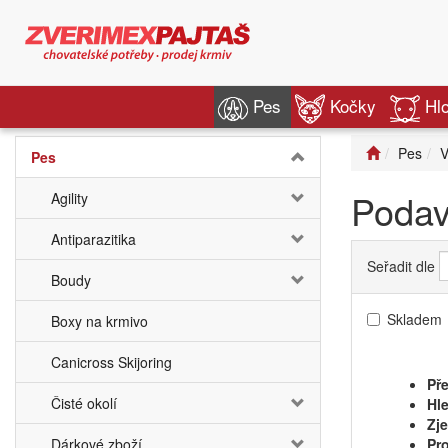
Pes
Kočky
Hl
Pes
V
Pes
Podav
Agility
Antiparazitika
Seřadit dle
Boudy
Skladem
Boxy na krmivo
Canicross Skijoring
Pře
Čisté okolí
Hle
Zj
Dárkové zboží
Pro