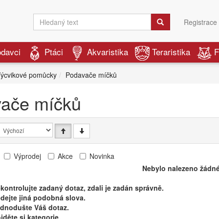
Registrace
odavci
Ptáci
Akvaristika
Teraristika
F
ýcvikové pomůcky
Podavače míčků
ače míčků
Výprodej
Akce
Novinka
Nebylo nalezeno žádné
kontrolujte zadaný dotaz, zdali je zadán správně.
dejte jiná podobná slova.
ednodušte Váš dotaz.
jděte si kategorie.