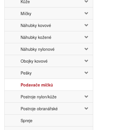
Kůže
Míčky
Náhubky kovové
Náhubky kožené
Náhubky nylonové
Obojky kovové
Pešky
Podavače míčků
Postroje nylon/kůže
Postroje obranářské
Spreje