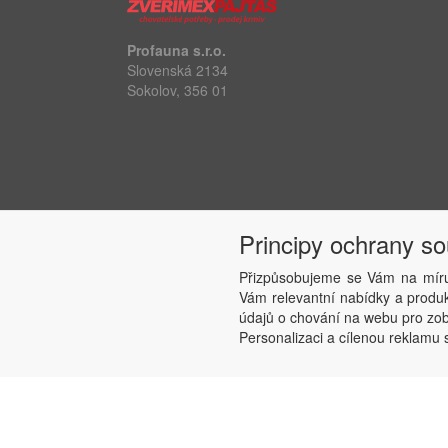
Profauna s.r.o.
Slovenská 2134
Sokolov, 356 01
Principy ochrany s
Přizpůsobujeme se Vám na míru
Vám relevantní nabídky a produkt
údajů o chování na webu pro zobr
Personalizaci a cílenou reklamu s