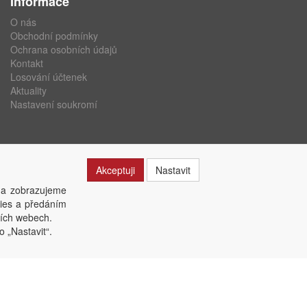
Informace
O nás
Obchodní podmínky
Ochrana osobních údajů
Kontakt
Losování účtenek
Aktuality
Nastavení soukromí
Akceptuji
Nastavit
 a zobrazujeme
kies a předáním
ších webech.
o „Nastavit“.