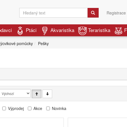
Registrace
odavci
Ptáci
Akvaristika
Teraristika
F
ýcvikové pomůcky
Pešky
Výprodej
Akce
Novinka