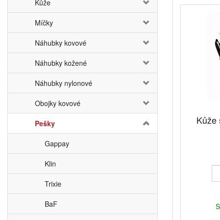
Kůže
Míčky
Náhubky kovové
Náhubky kožené
Náhubky nylonové
Obojky kovové
Kůže 
Pešky
Gappay
Klin
Trixie
BaF
S