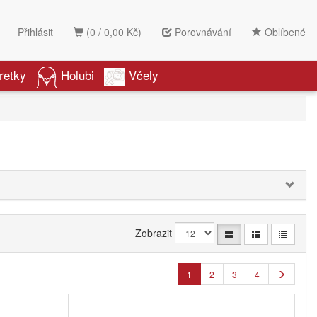
Přihlásit
(0 / 0,00 Kč)
Porovnávání
Oblíbené
retky
Holubi
Včely
Zobrazit
1
2
3
4