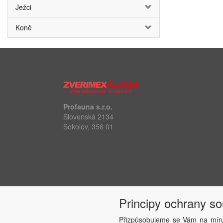
Ježci
Koně
Profauna s.r.o.
Slovenská 2134
Sokolov, 356 01
Principy ochrany s
Přizpůsobujeme se Vám na míru