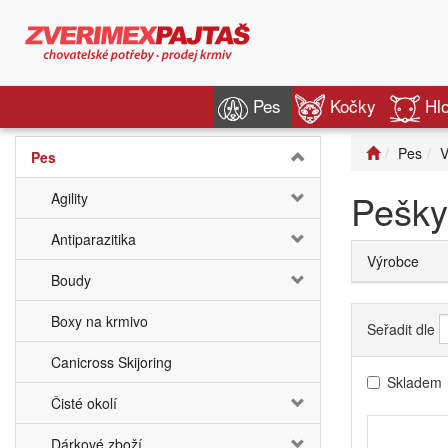
Pes
Kočky
Hl
Pes
V
Pes
Pešky
Agility
Antiparazitika
Výrobce
Boudy
Boxy na krmivo
Seřadit dle
Canicross Skijoring
Skladem
Čisté okolí
Dárkové zboží