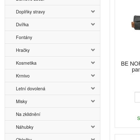
Doplňky stravy
Dvířka
Fontány
Hračky
BE NOR
Kosmetika
pam
Krmivo
Letní dovolená
Misky
Na zklidnění
S
Náhubky
Oblečky