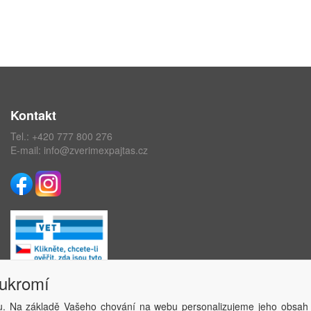
Kontakt
Tel.:
+420 777 800 276
E-mail:
info@zverimexpajtas.cz
oukromí
. Na základě Vašeho chování na webu personalizujeme jeho obsah