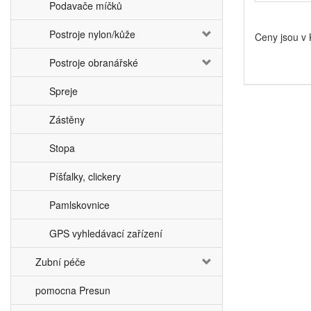
Podavače míčků
Postroje nylon/kůže
Ceny jsou v
Postroje obranářské
Spreje
Zástěny
Stopa
Píšťalky, clickery
Pamlskovnice
GPS vyhledávací zařízení
Zubní péče
pomocna Presun