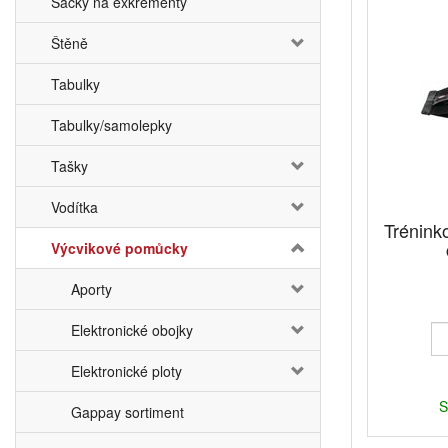
Sáčky na exkrementy
Štěně
Tabulky
Tabulky/samolepky
Tašky
Vodítka
Trénink
Výcvikové pomůcky
Aporty
Elektronické obojky
Elektronické ploty
S
Gappay sortiment