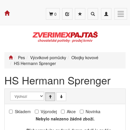
Toggle
Toggle
Togg
0
search
navigation
navig
Pes
Výcvikové pomůcky
Obojky kovové
HS Hermann Sprenger
HS Hermann Sprenger
Skladem
Výprodej
Akce
Novinka
Nebylo nalezeno žádné zboží.