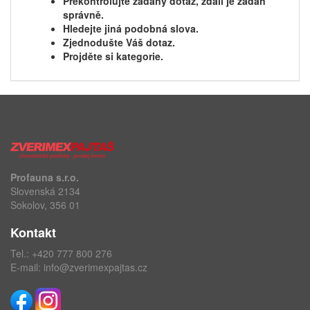
Překontrolujte zadaný dotaz, zdali je zadán
správně.
Hledejte jiná podobná slova.
Zjednodušte Váš dotaz.
Projděte si kategorie.
Profauna s.r.o.
Slovenská 2134
Sokolov, 356 01
Kontakt
Tel.:
+420 777 800 276
E-mail:
info@zverimexpajtas.cz