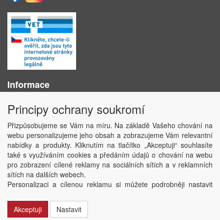
Informace
O nás
Principy ochrany soukromí
Obchodní podmínky
Ochrana osobních údajů
Přizpůsobujeme se Vám na míru. Na základě Vašeho chování na
Kontakt
webu personalizujeme jeho obsah a zobrazujeme Vám relevantní
Losování účtenek
nabídky a produkty. Kliknutím na tlačítko „Akceptuji“ souhlasíte
Aktuality
také s využíváním cookies a předáním údajů o chování na webu
Nastavení soukromí
pro zobrazení cílené reklamy na sociálních sítích a v reklamních
sítích na dalších webech.
Copyright © ABRA Software a.s. 2020
Personalizaci a cílenou reklamu si můžete podrobněji nastavit
nebo kdykoli vypnout po kliknutí na tlačítko „Nastavit“.
Akceptuji
Nastavit