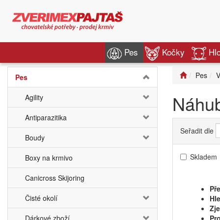
Pes
Kočky
Hl
Pes
V
Pes
Náhub
Agility
Antiparazitika
Seřadit dle
Boudy
Skladem
Boxy na krmivo
Canicross Skijoring
Pře
Čisté okolí
Hle
Zj
Dárkové zboží
Pro