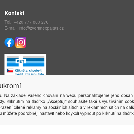
Kontakt
Tel.:
+420 777 800 276
E-mail:
info@zverimexpajtas.cz
oukromí
. Na základě Vašeho chování na webu personalizujeme jeho obsah
Copyright © ABRA Software a.s. 2020
y. Kliknutím na tlačítko „Akceptuji“ souhlasíte také s využíváním coo
azení cílené reklamy na sociálních sítích a v reklamních sítích na dal
i můžete podrobněji nastavit nebo kdykoli vypnout po kliknutí na tlačítk