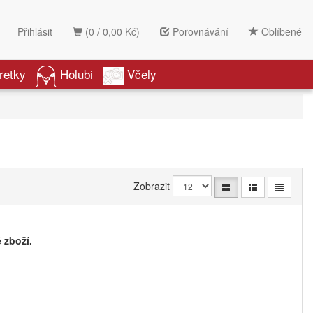
Přihlásit
(0 / 0,00 Kč)
Porovnávání
Oblíbené
retky
Holubi
Včely
Zobrazit
 zboží.