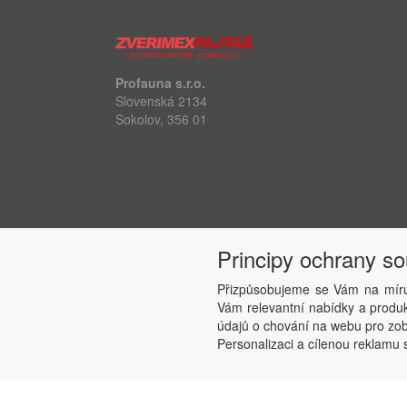
Profauna s.r.o.
Slovenská 2134
Sokolov, 356 01
Principy ochrany s
Přizpůsobujeme se Vám na míru
Vám relevantní nabídky a produkt
údajů o chování na webu pro zobr
Personalizaci a cílenou reklamu s