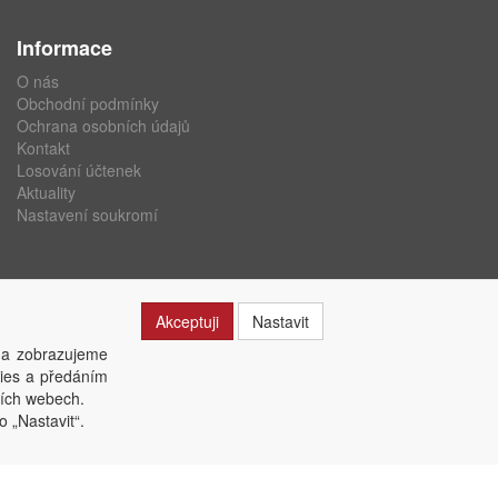
Informace
O nás
Obchodní podmínky
Ochrana osobních údajů
Kontakt
Losování účtenek
Aktuality
Nastavení soukromí
Akceptuji
Nastavit
 a zobrazujeme
kies a předáním
ších webech.
o „Nastavit“.