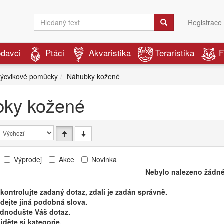
Registrace
odavci
Ptáci
Akvaristika
Teraristika
F
ýcvikové pomůcky
Náhubky kožené
ky kožené
Výprodej
Akce
Novinka
Nebylo nalezeno žádné
kontrolujte zadaný dotaz, zdali je zadán správně.
dejte jiná podobná slova.
ednodušte Váš dotaz.
jděte si kategorie.