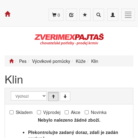
Toggle
Toggle
Togg
0
search
navigation
navig
Pes
Výcvikové pomůcky
Kůže
Klin
Klin
Skladem
Výprodej
Akce
Novinka
Nebylo nalezeno žádné zboží.
Překontrolujte zadaný dotaz, zdali je zadán