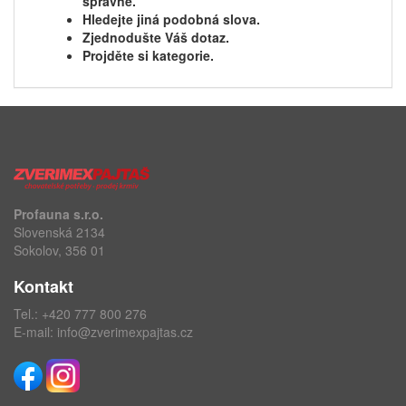
správně.
Hledejte jiná podobná slova.
Zjednodušte Váš dotaz.
Projděte si kategorie.
Profauna s.r.o.
Slovenská 2134
Sokolov, 356 01
Kontakt
Tel.:
+420 777 800 276
E-mail:
info@zverimexpajtas.cz