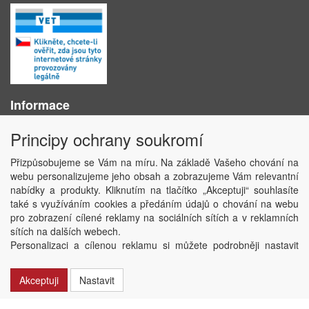
Informace
O nás
Principy ochrany soukromí
Obchodní podmínky
Ochrana osobních údajů
Přizpůsobujeme se Vám na míru. Na základě Vašeho chování na
Kontakt
webu personalizujeme jeho obsah a zobrazujeme Vám relevantní
Losování účtenek
nabídky a produkty. Kliknutím na tlačítko „Akceptuji“ souhlasíte
Aktuality
také s využíváním cookies a předáním údajů o chování na webu
Nastavení soukromí
pro zobrazení cílené reklamy na sociálních sítích a v reklamních
sítích na dalších webech.
Copyright © ABRA Software a.s. 2020
Personalizaci a cílenou reklamu si můžete podrobněji nastavit
nebo kdykoli vypnout po kliknutí na tlačítko „Nastavit“.
Akceptuji
Nastavit